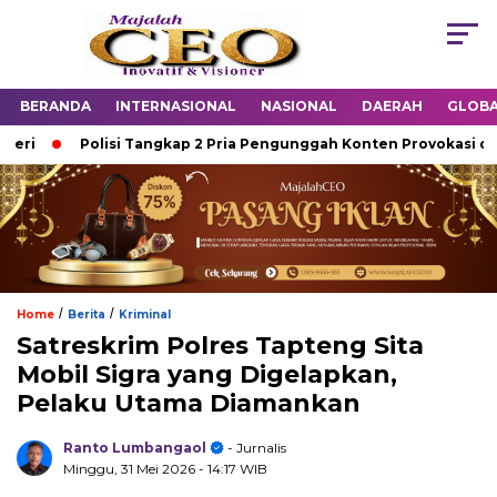
BERANDA
INTERNASIONAL
NASIONAL
DAERAH
GLOB
i
Polisi Tangkap 2 Pria Pengunggah Konten Provokasi dan U
/
/
Home
Berita
Kriminal
Satreskrim Polres Tapteng Sita
Mobil Sigra yang Digelapkan,
Pelaku Utama Diamankan
Ranto Lumbangaol
- Jurnalis
Minggu, 31 Mei 2026
- 14:17 WIB