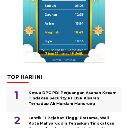
Subuh
05:05
Dzuhur
12:35
Ashar
15:54
Maghrib
18:42
Isya
19:53
Waktu sholat berikutnya dalam:
3 jam 53 menit 48 detik
Sumber: Kemenag
TOP HARI INI
Ketua DPC PDI Perjuangan Asahan Kecam
Tindakan Security PT BSP Kisaran
Terhadap Ali Murdani Manurung
Lantik 11 Pejabat Tinggi Pratama, Wali
Kota Mahyaruddin Tegaskan Tingkatkan