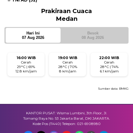
TNI AD
(52)
Prakiraan Cuaca
Medan
Hari Ini
Besok
07 Aug 2026
08 Aug 2026
16:00 WIB
19:00 WIB
22:00 WIB
Cerah
Cerah
Cerah
29°C | 69%
28°C | 70%
28°C | 74%
12.8 km/jam
8 km/jam
6.1 km/jam
Sumber data:
BMKG
KANTOR PUSAT: Wisma Lumbini, 3th Floor, Jl.
Tomang Raya No. 53 Jakarta Barat, DKI JAKARTA.
Kode Pos (11440) Telepon: 021-6908980