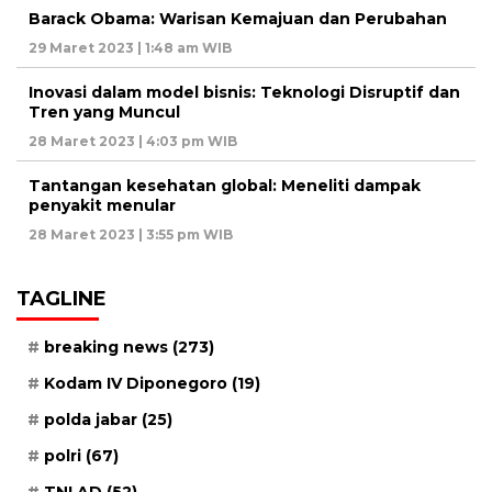
Barack Obama: Warisan Kemajuan dan Perubahan
29 Maret 2023 | 1:48 am WIB
Inovasi dalam model bisnis: Teknologi Disruptif dan
Tren yang Muncul
28 Maret 2023 | 4:03 pm WIB
Tantangan kesehatan global: Meneliti dampak
penyakit menular
28 Maret 2023 | 3:55 pm WIB
TAGLINE
breaking news
(273)
Kodam IV Diponegoro
(19)
polda jabar
(25)
polri
(67)