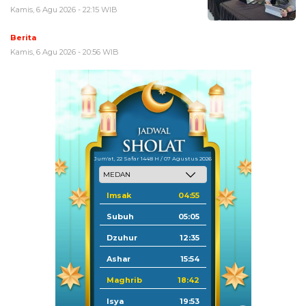
Kamis, 6 Agu 2026 - 22:15 WIB
Berita
Kamis, 6 Agu 2026 - 20:56 WIB
Jum'at, 22 Safar 1448 H / 07 Agustus 2026
Imsak
04:55
Subuh
05:05
Dzuhur
12:35
Ashar
15:54
Maghrib
18:42
Isya
19:53