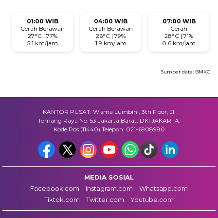
01:00 WIB
04:00 WIB
07:00 WIB
Cerah Berawan
Cerah Berawan
Cerah
27°C | 77%
26°C | 79%
28°C | 71%
5.1 km/jam
1.9 km/jam
0.6 km/jam
Sumber data:
BMKG
KANTOR PUSAT: Wisma Lumbini, 3th Floor, Jl.
Tomang Raya No. 53 Jakarta Barat, DKI JAKARTA.
Kode Pos (11440) Telepon: 021-6908980
MEDIA SOSIAL
Facebook.com
Instagram.com
Whatsapp.com
Tiktok.com
Twitter.com
Youtube.com