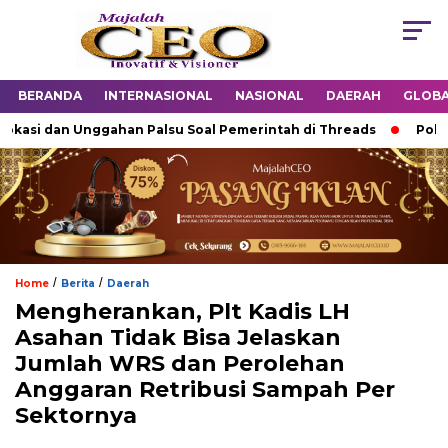
BERANDA
INTERNASIONAL
NASIONAL
DAERAH
GLOB
si dan Unggahan Palsu Soal Pemerintah di Threads
Polda Ja
/
/
Home
Berita
Daerah
Mengherankan, Plt Kadis LH
Asahan Tidak Bisa Jelaskan
Jumlah WRS dan Perolehan
Anggaran Retribusi Sampah Per
Sektornya