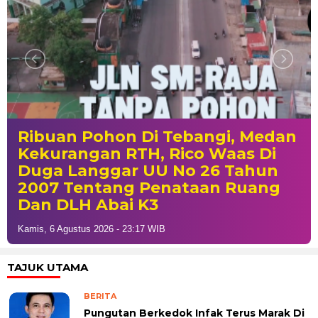
Ribuan Pohon Di Tebangi, Medan
Kekurangan RTH, Rico Waas Di
Duga Langgar UU No 26 Tahun
2007 Tentang Penataan Ruang
Dan DLH Abai K3
Kamis, 6 Agustus 2026 - 23:17 WIB
TAJUK UTAMA
BERITA
Pungutan Berkedok Infak Terus Marak Di