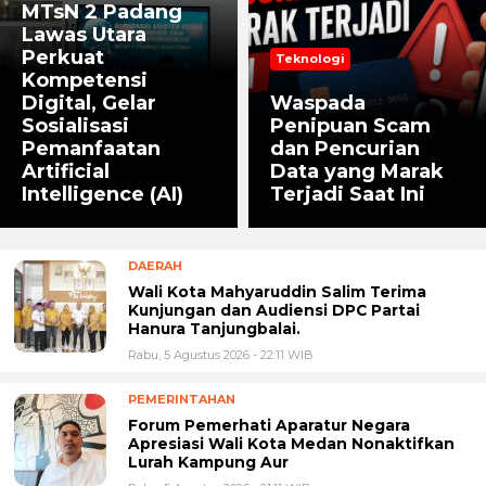
MTsN 2 Padang
Lawas Utara
Perkuat
Teknologi
Kompetensi
Digital, Gelar
Waspada
Sosialisasi
Penipuan Scam
Pemanfaatan
dan Pencurian
Artificial
Data yang Marak
Intelligence (AI)
Terjadi Saat Ini
DAERAH
Wali Kota Mahyaruddin Salim Terima
Kunjungan dan Audiensi DPC Partai
Hanura Tanjungbalai.
Rabu, 5 Agustus 2026 - 22:11 WIB
PEMERINTAHAN
Forum Pemerhati Aparatur Negara
Apresiasi Wali Kota Medan Nonaktifkan
Lurah Kampung Aur