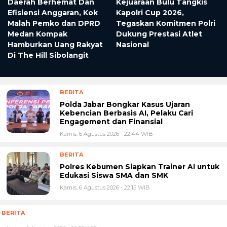
i
Daerah Berhemat Dan
Kejuaraan Bulu Tangkis
Efisiensi Anggaran, Kok
Kapolri Cup 2026,
Malah Pemko dan DPRD
Tegaskan Komitmen Polri
Medan Kompak
Dukung Prestasi Atlet
Hamburkan Uang Rakyat
Nasional
Di The Hill Sibolangit
BERITA
Polda Jabar Bongkar Kasus Ujaran
Kebencian Berbasis AI, Pelaku Cari
Engagement dan Finansial
Kamis, 6 Agustus 2026 - 22:44 WIB
BERITA
Polres Kebumen Siapkan Trainer AI untuk
Edukasi Siswa SMA dan SMK
Kamis, 6 Agustus 2026 - 22:15 WIB
BERITA