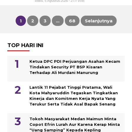
Rabu, 5 Agustus 2026 - 21:11 WIB
1
2
3
…
68
Selanjutnya
Paginasi
pos
TOP HARI INI
Ketua DPC PDI Perjuangan Asahan Kecam
Tindakan Security PT BSP Kisaran
Terhadap Ali Murdani Manurung
Lantik 11 Pejabat Tinggi Pratama, Wali
Kota Mahyaruddin Tegaskan Tingkatkan
Kinerja dan Komitmen Kerja Nyata Yang
Terukur Serta Tidak Asal Bapak Senang
Tokoh Masyarakat Medan Maimun Minta
Copot Efrin Lurah Aur Karena Kerap Minta
“Uang Samping” Kepada Kepling