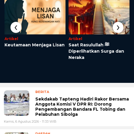
‹
›
Artikel
Artikel
Keutamaan Menjaga Lisan
Saat Rasulullah ﷺ
Diperlihatkan Surga dan
Neraka
BERITA
Sekdakab Tapteng Hadiri Rakor Bersama
Anggota Komisi V DPR RI: Dorong
Pengembangan Bandara FL Tobing dan
Pelabuhan Sibolga
Kamis, 6 Agustus 2026 - 11:33 WIB
DAERAH