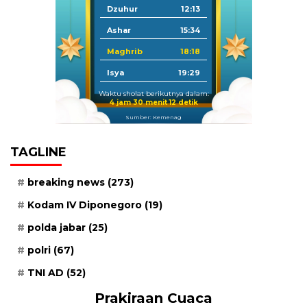
Dzuhur
12:13
Ashar
15:34
Maghrib
18:18
Isya
19:29
Waktu sholat berikutnya dalam:
4 jam 30 menit 11 detik
Sumber: Kemenag
TAGLINE
breaking news
(273)
Kodam IV Diponegoro
(19)
polda jabar
(25)
polri
(67)
TNI AD
(52)
Prakiraan Cuaca