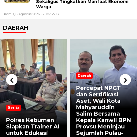
Sekaligus Tingkatkan Manfaat Ekonomi
Warga
Kamis, 6 Agustus 2026 - 20:02 WIB
DAERAH
‹
›
Daerah
Percepat NPGT
dan Sertifikasi
Aset, Wali Kota
Mahyaruddin
Berita
Salim Bersama
Polres Kebumen
Kepala Kanwil BPN
Siapkan Trainer AI
Provsu Meninjau
untuk Edukasi
Sejumlah Pulau-