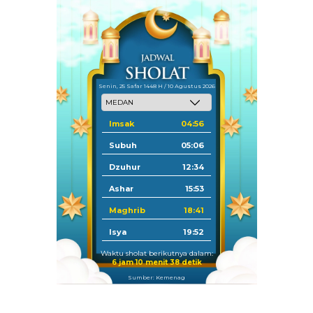
Senin, 25 Safar 1448 H / 10 Agustus 2026
Imsak
04:56
Subuh
05:06
Dzuhur
12:34
Ashar
15:53
Maghrib
18:41
Isya
19:52
Waktu sholat berikutnya dalam:
6 jam 10 menit 38 detik
Sumber: Kemenag