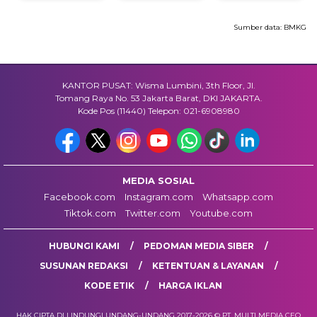
Sumber data:
BMKG
KANTOR PUSAT: Wisma Lumbini, 3th Floor, Jl.
Tomang Raya No. 53 Jakarta Barat, DKI JAKARTA.
Kode Pos (11440) Telepon: 021-6908980
MEDIA SOSIAL
Facebook.com
Instagram.com
Whatsapp.com
Tiktok.com
Twitter.com
Youtube.com
HUBUNGI KAMI
PEDOMAN MEDIA SIBER
SUSUNAN REDAKSI
KETENTUAN & LAYANAN
KODE ETIK
HARGA IKLAN
HAK CIPTA DI LINDUNGI UNDANG-UNDANG 2017-2026 © PT. MULTI MEDIA CEO