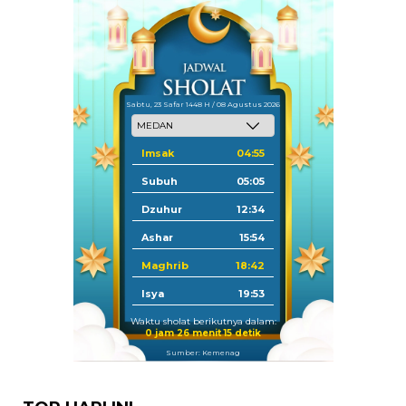
Sabtu, 23 Safar 1448 H / 08 Agustus 2026
Imsak
04:55
Subuh
05:05
Dzuhur
12:34
Ashar
15:54
Maghrib
18:42
Isya
19:53
Waktu sholat berikutnya dalam:
0 jam 26 menit 15 detik
Sumber: Kemenag