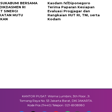
SUKABUMI BERSAMA
Kasdam IV/Diponegoro
IKDASMEN RI
Terima Paparan Kesiapan
T SINERGI
Evaluasi Progjagar dan
KATAN MUTU
Rangkaian HUT RI, TNI, serta
IKAN
Kodam
KANTOR PUSAT: Wisma Lumbini, 3th Floor, Jl.
Tomang Raya No. 53 Jakarta Barat, DKI JAKARTA.
Kode Pos (11440) Telepon: 021-6908980