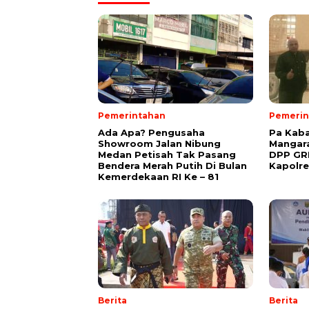
Pemerintahan
Pemerin
Ada Apa? Pengusaha
Pa Kaba
Showroom Jalan Nibung
Mangara
Medan Petisah Tak Pasang
DPP GRI
Bendera Merah Putih Di Bulan
Kapolr
Kemerdekaan RI Ke – 81
Berita
Berita