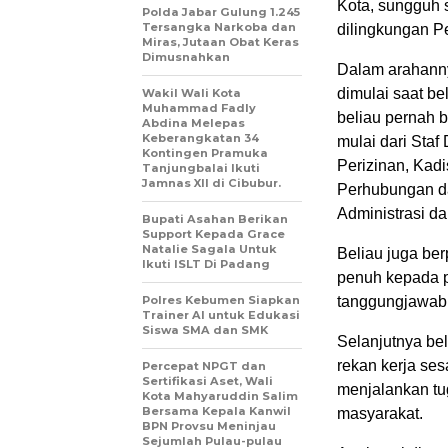
Kota, sungguh 
Polda Jabar Gulung 1.245
Tersangka Narkoba dan
dilingkungan P
Miras, Jutaan Obat Keras
Dimusnahkan
Dalam arahanny
dimulai saat b
Wakil Wali Kota
Muhammad Fadly
beliau pernah be
Abdina Melepas
Keberangkatan 34
mulai dari Staf
Kontingen Pramuka
Perizinan, Kad
Tanjungbalai Ikuti
Jamnas XII di Cibubur.
Perhubungan da
Administrasi d
Bupati Asahan Berikan
Support Kepada Grace
Natalie Sagala Untuk
Beliau juga be
Ikuti ISLT Di Padang
penuh kepada pi
Polres Kebumen Siapkan
tanggungjawab
Trainer AI untuk Edukasi
Siswa SMA dan SMK
Selanjutnya b
rekan kerja se
Percepat NPGT dan
Sertifikasi Aset, Wali
menjalankan t
Kota Mahyaruddin Salim
Bersama Kepala Kanwil
masyarakat.
BPN Provsu Meninjau
Sejumlah Pulau-pulau