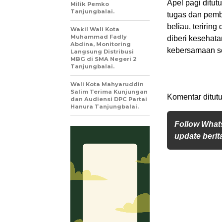
Apel pagi ditu
Milik Pemko
Tanjungbalai.
tugas dan pembe
beliau, teririn
Wakil Wali Kota
Muhammad Fadly
diberi kesehata
Abdina, Monitoring
kebersamaan se
Langsung Distribusi
MBG di SMA Negeri 2
Tanjungbalai.
Wali Kota Mahyaruddin
Salim Terima Kunjungan
Komentar ditutu
dan Audiensi DPC Partai
Hanura Tanjungbalai.
Follow What
update berita