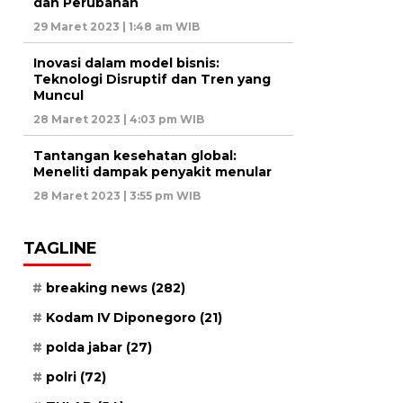
dan Perubahan
29 Maret 2023 | 1:48 am WIB
Inovasi dalam model bisnis:
Teknologi Disruptif dan Tren yang
Muncul
28 Maret 2023 | 4:03 pm WIB
Tantangan kesehatan global:
Meneliti dampak penyakit menular
28 Maret 2023 | 3:55 pm WIB
TAGLINE
breaking news
(282)
Kodam IV Diponegoro
(21)
polda jabar
(27)
polri
(72)