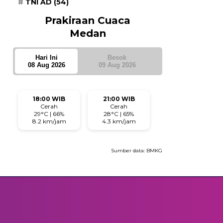
TNI AD
(54)
Prakiraan Cuaca
Medan
Hari Ini
Besok
08 Aug 2026
09 Aug 2026
18:00 WIB
21:00 WIB
Cerah
Cerah
29°C | 66%
28°C | 65%
8.2 km/jam
4.3 km/jam
Sumber data:
BMKG