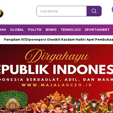
RAH
GLOBAL
POLITIK
BISNIS
TEKNOLOGI
SPORTAIMENT
am IV/Diponegoro Diwakili Kasdam Hadiri Apel Pembukaan Mukta