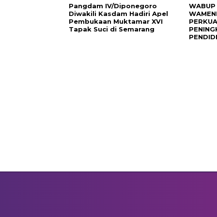
Pangdam IV/Diponegoro
WABUP 
Diwakili Kasdam Hadiri Apel
WAMEND
Pembukaan Muktamar XVI
PERKUA
Tapak Suci di Semarang
PENING
PENDID