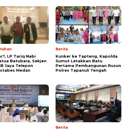
tahan
Berita
r?, LP Tariq Nabi
Kunker ke Tapteng, Kapolda
tua Batubara, Sekjen
Sumut Letakkan Batu
B Jaya Telepon
Pertama Pembangunan Rusun
estabes Medan
Polres Tapanuli Tengah
Berita