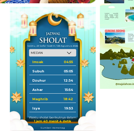
Sabtu, 23 Safar 1448 H / 08 Agustus 2026
Imsak
04:55
Subuh
05:05
Dzuhur
12:34
Ashar
15:54
Maghrib
18:42
Isya
19:53
Waktu sholat berikutnya dalam:
1 jam 40 menit 3 detik
Sumber: Kemenag