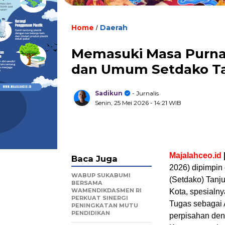
Home
Daerah
/
Memasuki Masa Purna 
dan Umum Setdako Tan
Sadikun
- Jurnalis
Senin, 25 Mei 2026
- 14:21 WIB
Majalahceo.id
Baca Juga
2026) dipimpin
WABUP SUKABUMI
(Setdako) Tanj
BERSAMA
WAMENDIKDASMEN RI
Kota, spesialn
PERKUAT SINERGI
Tugas sebagai
PENINGKATAN MUTU
PENDIDIKAN
perpisahan den