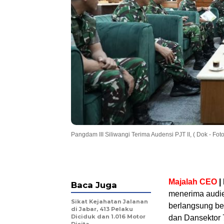
Pangdam III Siliwangi Terima Audensi PJT II, ( Dok - Foto
Majalah CEO
|
Baca Juga
menerima audien
Sikat Kejahatan Jalanan
berlangsung be
di Jabar, 413 Pelaku
Diciduk dan 1.016 Motor
dan Dansektor 
Disita