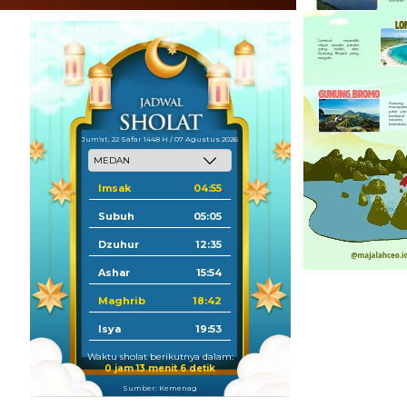
Jum'at, 22 Safar 1448 H / 07 Agustus 2026
Imsak
04:55
Subuh
05:05
Dzuhur
12:35
Ashar
15:54
Maghrib
18:42
Isya
19:53
Waktu sholat berikutnya dalam:
0 jam 13 menit 4 detik
Sumber: Kemenag