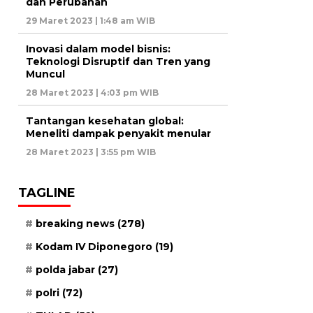
dan Perubahan
29 Maret 2023 | 1:48 am WIB
Inovasi dalam model bisnis:
Teknologi Disruptif dan Tren yang
Muncul
28 Maret 2023 | 4:03 pm WIB
Tantangan kesehatan global:
Meneliti dampak penyakit menular
28 Maret 2023 | 3:55 pm WIB
TAGLINE
breaking news
(278)
Kodam IV Diponegoro
(19)
polda jabar
(27)
polri
(72)