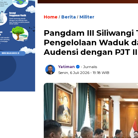
Home
Berita
Militer
/
/
Pangdam III Siliwang
Pengelolaan Waduk d
Audensi dengan PJT II
Yatiman
- Jurnalis
Senin, 6 Juli 2026
- 19:18 WIB