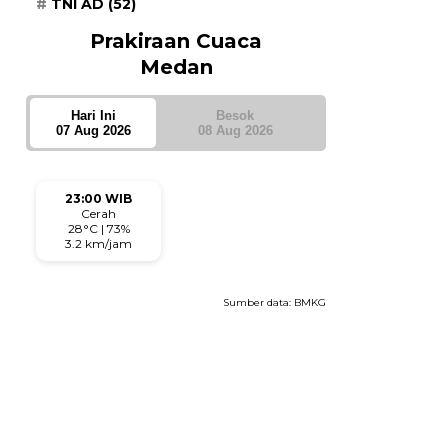
TNI AD
(52)
Prakiraan Cuaca
Medan
Hari Ini
Besok
07 Aug 2026
08 Aug 2026
23:00 WIB
Cerah
28°C | 73%
3.2 km/jam
Sumber data:
BMKG