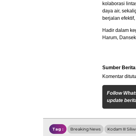
kolaborasi lin
daya air, seka
berjalan efekti
Hadir dalam keg
Harum, Dansekto
Sumber Berita
Komentar ditutu
Follow What
update berita
Tag :
Breaking News
Kodam III Sili