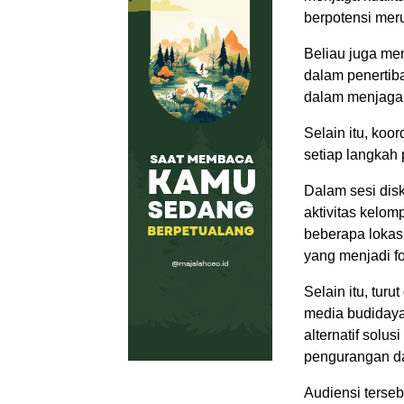
berpotensi mer
Beliau juga me
dalam penertiba
dalam menjaga 
Selain itu, koo
setiap langkah
Dalam sesi disk
aktivitas kelo
beberapa lokasi
yang menjadi 
Selain itu, tu
media budidaya
alternatif sol
pengurangan d
Audiensi terse