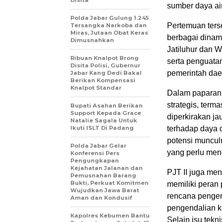
sumber daya air
Polda Jabar Gulung 1.245
Pertemuan ters
Tersangka Narkoba dan
Miras, Jutaan Obat Keras
berbagai dinam
Dimusnahkan
Jatiluhur dan 
Ribuan Knalpot Brong
serta penguatan
Disita Polisi, Gubernur
pemerintah dae
Jabar Kang Dedi Bakal
Berikan Kompensasi
Knalpot Standar
Dalam paparan 
strategis, term
Bupati Asahan Berikan
Support Kepada Grace
diperkirakan ja
Natalie Sagala Untuk
Ikuti ISLT Di Padang
terhadap daya d
potensi munculn
Polda Jabar Gelar
yang perlu men
Konferensi Pers
Pengungkapan
Kejahatan Jalanan dan
PJT II juga me
Pemusnahan Barang
Bukti, Perkuat Komitmen
memiliki peran 
Wujudkan Jawa Barat
rencana pengem
Aman dan Kondusif
pengendalian ka
Kapolres Kebumen Bantu
Selain isu tek