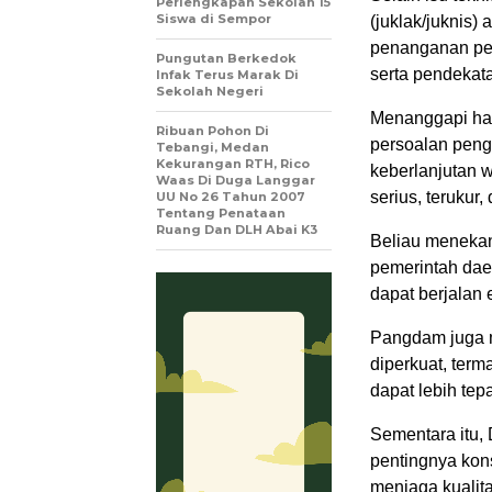
Perlengkapan Sekolah 15
Siswa di Sempor
(juklak/juknis)
penanganan per
Pungutan Berkedok
serta pendekat
Infak Terus Marak Di
Sekolah Negeri
Menanggapi hal
Ribuan Pohon Di
persoalan peng
Tebangi, Medan
Kekurangan RTH, Rico
keberlanjutan w
Waas Di Duga Langgar
serius, terukur,
UU No 26 Tahun 2007
Tentang Penataan
Ruang Dan DLH Abai K3
Beliau menekank
pemerintah dae
dapat berjalan 
Pangdam juga m
diperkuat, ter
dapat lebih tep
Sementara itu
pentingnya kon
menjaga kualita