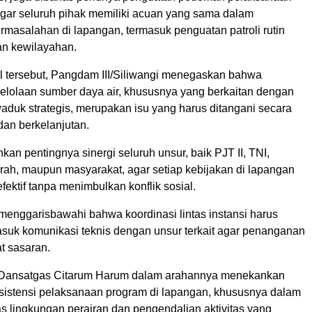
 agar seluruh pihak memiliki acuan yang sama dalam
masalahan di lapangan, termasuk penguatan patroli rutin
an kewilayahan.
 tersebut, Pangdam III/Siliwangi menegaskan bahwa
elolaan sumber daya air, khususnya yang berkaitan dengan
aduk strategis, merupakan isu yang harus ditangani secara
 dan berkelanjutan.
an pentingnya sinergi seluruh unsur, baik PJT II, TNI,
rah, maupun masyarakat, agar setiap kebijakan di lapangan
efektif tanpa menimbulkan konflik sosial.
enggarisbawahi bahwa koordinasi lintas instansi harus
masuk komunikasi teknis dengan unsur terkait agar penanganan
at sasaran.
, Dansatgas Citarum Harum dalam arahannya menekankan
sistensi pelaksanaan program di lapangan, khususnya dalam
s lingkungan perairan dan pengendalian aktivitas yang