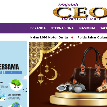
BERANDA
INTERNASIONAL
NASIONAL
DAE
ku Diciduk dan 1.016 Motor Disita
Polda Jabar Gulung 1.245 T