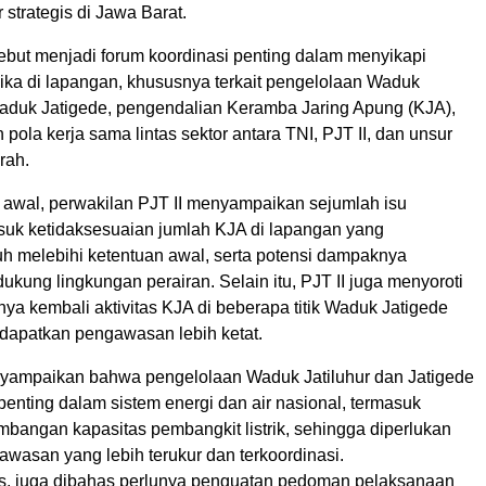
 strategis di Jawa Barat.
ebut menjadi forum koordinasi penting dalam menyikapi
ika di lapangan, khususnya terkait pengelolaan Waduk
Waduk Jatigede, pengendalian Keramba Jaring Apung (KJA),
 pola kerja sama lintas sektor antara TNI, PJT II, dan unsur
rah.
awal, perwakilan PJT II menyampaikan sejumlah isu
asuk ketidaksesuaian jumlah KJA di lapangan yang
uh melebihi ketentuan awal, serta potensi dampaknya
ukung lingkungan perairan. Selain itu, PJT II juga menyoroti
ya kembali aktivitas KJA di beberapa titik Waduk Jatigede
dapatkan pengawasan lebih ketat.
nyampaikan bahwa pengelolaan Waduk Jatiluhur dan Jatigede
penting dalam sistem energi dan air nasional, termasuk
bangan kapasitas pembangkit listrik, sehingga diperlukan
wasan yang lebih terukur dan terkoordinasi.
nis, juga dibahas perlunya penguatan pedoman pelaksanaan