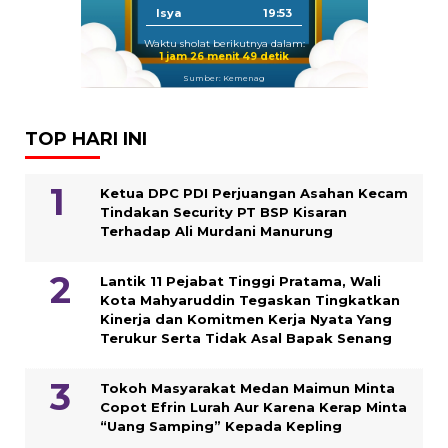
Isya
19:53
Waktu sholat berikutnya dalam:
1 jam 26 menit 48 detik
Sumber: Kemenag
TOP HARI INI
Ketua DPC PDI Perjuangan Asahan Kecam
Tindakan Security PT BSP Kisaran
Terhadap Ali Murdani Manurung
Lantik 11 Pejabat Tinggi Pratama, Wali
Kota Mahyaruddin Tegaskan Tingkatkan
Kinerja dan Komitmen Kerja Nyata Yang
Terukur Serta Tidak Asal Bapak Senang
Tokoh Masyarakat Medan Maimun Minta
Copot Efrin Lurah Aur Karena Kerap Minta
“Uang Samping” Kepada Kepling