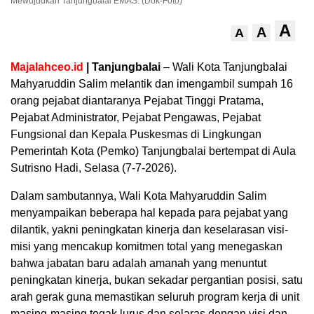
Mewujudkan Tanjungbalai EMAS. (Dok-Foto)
A
A
A
Majalahceo.id
| Tanjungbalai
– Wali Kota Tanjungbalai
Mahyaruddin Salim melantik dan imengambil sumpah 16
orang pejabat diantaranya Pejabat Tinggi Pratama,
Pejabat Administrator, Pejabat Pengawas, Pejabat
Fungsional dan Kepala Puskesmas di Lingkungan
Pemerintah Kota (Pemko) Tanjungbalai bertempat di Aula
Sutrisno Hadi, Selasa (7-7-2026).
Dalam sambutannya, Wali Kota Mahyaruddin Salim
menyampaikan beberapa hal kepada para pejabat yang
dilantik, yakni peningkatan kinerja dan keselarasan visi-
misi yang mencakup komitmen total yang menegaskan
bahwa jabatan baru adalah amanah yang menuntut
peningkatan kinerja, bukan sekadar pergantian posisi, satu
arah gerak guna memastikan seluruh program kerja di unit
masing-masing tegak lurus dan selaras dengan visi dan