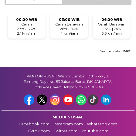
00:00 WIB
03:00 WIB
06:00 WIB
Cerah
Cerah Berawan
Cerah Berawan
27°C | 70%
26°C | 74%
26°C | 74%
2.1 km/jam
4 km/jam
3.5 km/jam
Sumber data:
BMKG
KANTOR PUSAT: Wisma Lumbini, 3th Floor, Jl.
Tomang Raya No. 53 Jakarta Barat, DKI JAKARTA.
Kode Pos (11440) Telepon: 021-6908980
MEDIA SOSIAL
Facebook.com
Instagram.com
Whatsapp.com
Tiktok.com
Twitter.com
Youtube.com