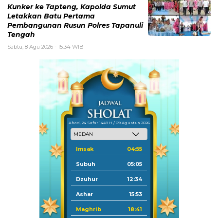
Kunker ke Tapteng, Kapolda Sumut
Letakkan Batu Pertama
Pembangunan Rusun Polres Tapanuli
Tengah
Sabtu, 8 Agu 2026 - 15:34 WIB
Ahad, 24 Safar 1448 H / 09 Agustus 2026
Imsak
04:55
Subuh
05:05
Dzuhur
12:34
Ashar
15:53
Maghrib
18:41