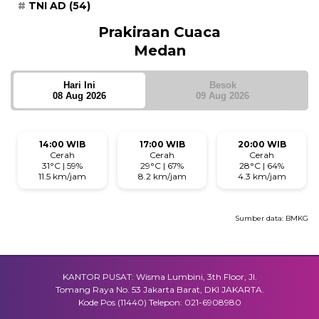
TNI AD
(54)
Prakiraan Cuaca
Medan
Hari Ini
Besok
08 Aug 2026
09 Aug 2026
14:00 WIB
17:00 WIB
20:00 WIB
Cerah
Cerah
Cerah
31°C | 59%
29°C | 67%
28°C | 64%
11.5 km/jam
8.2 km/jam
4.3 km/jam
Sumber data:
BMKG
KANTOR PUSAT: Wisma Lumbini, 3th Floor, Jl.
Tomang Raya No. 53 Jakarta Barat, DKI JAKARTA.
Kode Pos (11440) Telepon: 021-6908980