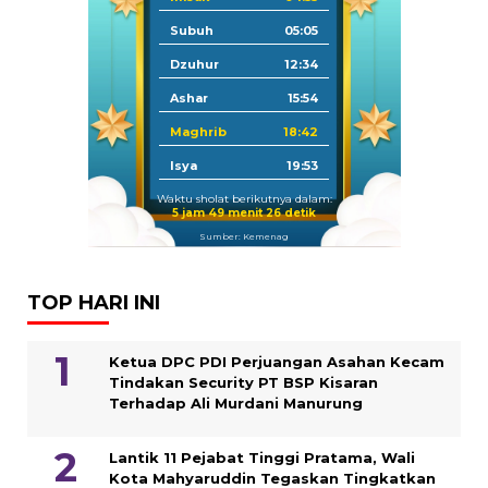
Subuh
05:05
Dzuhur
12:34
Ashar
15:54
Maghrib
18:42
Isya
19:53
Waktu sholat berikutnya dalam:
5 jam 49 menit 25 detik
Sumber: Kemenag
TOP HARI INI
Ketua DPC PDI Perjuangan Asahan Kecam
Tindakan Security PT BSP Kisaran
Terhadap Ali Murdani Manurung
Lantik 11 Pejabat Tinggi Pratama, Wali
Kota Mahyaruddin Tegaskan Tingkatkan