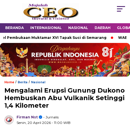
BERANDA
INTERNASIONAL
NASIONAL
DAERAH
GLOB
 Pembukaan Muktamar XVI Tapak Suci di Semarang
WABUP SU
/
/
Home
Berita
Nasional
Mengalami Erupsi Gunung Dukono
Hembuskan Abu Vulkanik Setinggi
1,4 Kilometer
Firman Nst
- Jurnalis
Senin, 20 April 2026
- 11:00 WIB