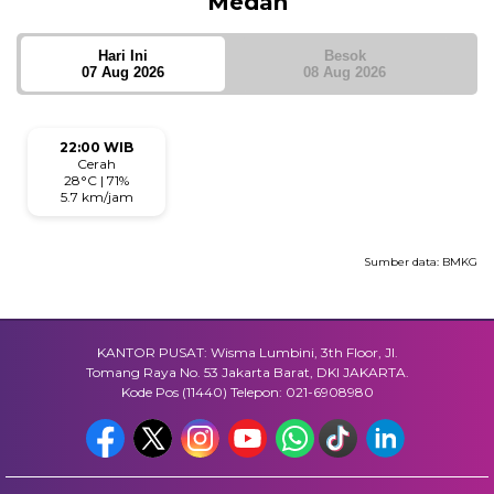
Medan
Hari Ini
Besok
07 Aug 2026
08 Aug 2026
22:00 WIB
Cerah
28°C | 71%
5.7 km/jam
Sumber data:
BMKG
KANTOR PUSAT: Wisma Lumbini, 3th Floor, Jl.
Tomang Raya No. 53 Jakarta Barat, DKI JAKARTA.
Kode Pos (11440) Telepon: 021-6908980