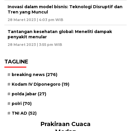
Inovasi dalam model bisnis: Teknologi Disruptif dan
Tren yang Muncul
28 Maret 2023 | 4:03 pm WIB
Tantangan kesehatan global: Meneliti dampak
penyakit menular
28 Maret 2023 | 3:55 pm WIB
TAGLINE
breaking news
(276)
Kodam IV Diponegoro
(19)
polda jabar
(27)
polri
(70)
TNI AD
(52)
Prakiraan Cuaca