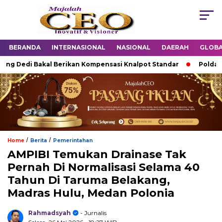
BERANDA
INTERNASIONAL
NASIONAL
DAERAH
GLOB
ng Dedi Bakal Berikan Kompensasi Knalpot Standar
Polda Jaba
/
/
Home
Berita
Pemerintahan
AMPIBI Temukan Drainase Tak
Pernah Di Normalisasi Selama 40
Tahun Di Taruma Belakang,
Madras Hulu, Medan Polonia
Rahmadsyah
- Jurnalis