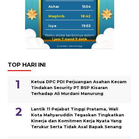
Ashar
15:54
Maghrib
18:42
Isya
19:53
Waktu sholat berikutnya dalam:
1 jam 7 menit 11 detik
Sumber: Kemenag
TOP HARI INI
Ketua DPC PDI Perjuangan Asahan Kecam
Tindakan Security PT BSP Kisaran
Terhadap Ali Murdani Manurung
Lantik 11 Pejabat Tinggi Pratama, Wali
Kota Mahyaruddin Tegaskan Tingkatkan
Kinerja dan Komitmen Kerja Nyata Yang
Terukur Serta Tidak Asal Bapak Senang