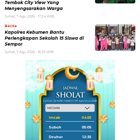
Tembok City View Yang
Menyengsarakan Warga
Jumat, 7 Agu 2026 - 17:24 WIB
Berita
Kapolres Kebumen Bantu
Perlengkapan Sekolah 15 Siswa di
Sempor
Jumat, 7 Agu 2026 - 16:33 WIB
Jum'at, 22 Safar 1448 H / 07 Agustus 2026
Imsak
04:55
Subuh
05:05
Dzuhur
12:35