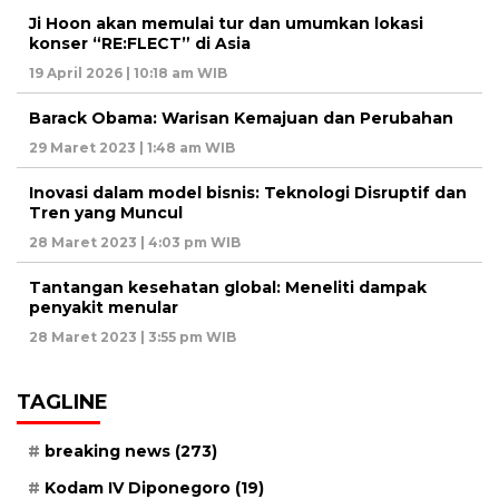
Ji Hoon akan memulai tur dan umumkan lokasi
konser “RE:FLECT” di Asia
19 April 2026 | 10:18 am WIB
Barack Obama: Warisan Kemajuan dan Perubahan
29 Maret 2023 | 1:48 am WIB
Inovasi dalam model bisnis: Teknologi Disruptif dan
Tren yang Muncul
28 Maret 2023 | 4:03 pm WIB
Tantangan kesehatan global: Meneliti dampak
penyakit menular
28 Maret 2023 | 3:55 pm WIB
TAGLINE
breaking news
(273)
Kodam IV Diponegoro
(19)