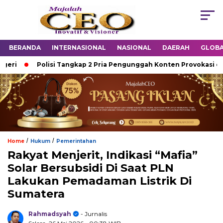
BERANDA
INTERNASIONAL
NASIONAL
DAERAH
GLOB
i
Polisi Tangkap 2 Pria Pengunggah Konten Provokasi dan U
/
/
Home
Hukum
Pemerintahan
Rakyat Menjerit, Indikasi “Mafia”
Solar Bersubsidi Di Saat PLN
Lakukan Pemadaman Listrik Di
Sumatera
Rahmadsyah
- Jurnalis