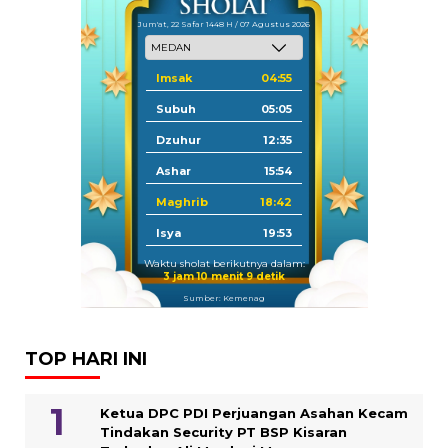
Jum'at, 22 Safar 1448 H / 07 Agustus 2026
Imsak
04:55
Subuh
05:05
Dzuhur
12:35
Ashar
15:54
Maghrib
18:42
Isya
19:53
Waktu sholat berikutnya dalam:
3 jam 10 menit 9 detik
Sumber: Kemenag
TOP HARI INI
Ketua DPC PDI Perjuangan Asahan Kecam
Tindakan Security PT BSP Kisaran