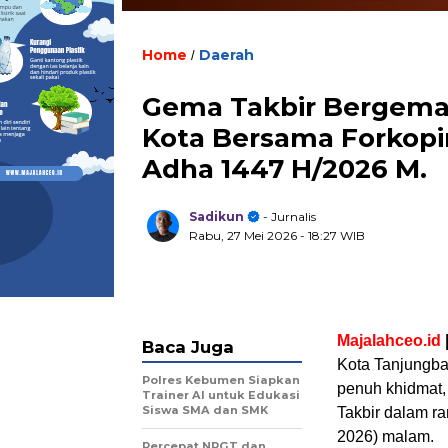
Home
Daerah
/
Gema Takbir Bergema d
Kota Bersama Forkopi
Adha 1447 H/2026 M.
Sadikun
- Jurnalis
Rabu, 27 Mei 2026
- 18:27 WIB
Majalahceo.id
Baca Juga
Kota Tanjungba
Polres Kebumen Siapkan
penuh khidmat,
Trainer AI untuk Edukasi
Siswa SMA dan SMK
Takbir dalam r
2026) malam.
Percepat NPGT dan