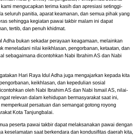
, kami mengucapkan terima kasih dan apresiasi setinggi-
da seluruh panitia, aparat keamanan, dan semua pihak yang
eras sehingga kegiatan pawai takbir malam ini dapat
n, tertib, dan penuh khidmat.
ul Adha bukan sekadar perayaan keagamaan, melainkan
 meneladani nilai keikhlasan, pengorbanan, ketaatan, dan
ial sebagaimana dicontohkan Nabi Ibrahim AS dan Nabi
gatakan Hari Raya Idul Adha juga mengajarkan kepada kita
pengorbanan, keikhlasan, dan kepedulian sosial
contohkan oleh Nabi Ibrahim AS dan Nabi Ismail AS, nilai-
sangat relevan dalam kehidupan bermasyarakat saat ini,
 memperkuat persatuan dan semangat gotong royong
rakat Kota Tanjungbalai.
mua peserta pawai takbir dapat melaksanakan pawai dengan
aga keselamatan saat berkendara dan kondusifitas daerah kita,