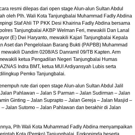
cara resmi dilepas dari open stage Alun-alun Sultan Abdul
ah oleh Plh. Wali Kota Tanjungbalai Muhammad Fadly Abdina
ampingi Staf Ahli TP PKK Desi Khairina Fadly Abdina bersama
olres Tanjungbalai AKBP Welman Feri, mewakili Dan Lanal
yor (E) Dwi Haryanto, mewakili Kajari Tanjungbalai Kepala
an Aset dan Pengelolaan Barang Bukti (PAPBB) Muhammad
, mewakili Dandim 0208/AS Danramil 09/TB Kapten. Arm
ewakili ketua Pengadilan Negeri Tanjungbalai Humas
BAZNAS Indra BMT, ketua MUI Ardiyansyah Lubis serta
ilingkup Pemko Tanjungbalai.
nempuh rute dari open stage Alun-alun Sultan Abdul Jalil
alan Pahlawan – Jalan S Parman – Jalan Sudirman – Jalan
Jamin Ginting – Jalan Suprapto – Jalan Gereja – Jalan Masjid –
 – Jalan Sutomo – Jalan Pahlawan dan berakhir di Jalan
nnya, Plh Wali Kota Muhammad Fadly Abdina menyampaikan
rintah Kota (Pemko) Tanjungbalai, Forkopimda beserta