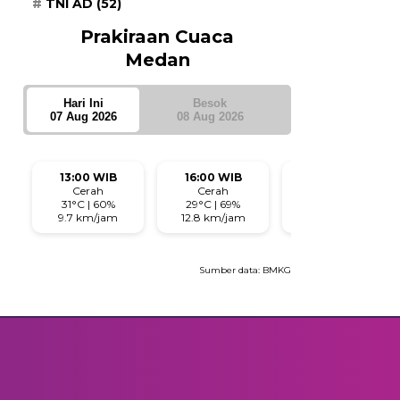
TNI AD
(52)
Prakiraan Cuaca
Medan
Hari Ini
Besok
07 Aug 2026
08 Aug 2026
13:00 WIB
16:00 WIB
19:00 WIB
Cerah
Cerah
Cerah
31°C | 60%
29°C | 69%
28°C | 70%
9.7 km/jam
12.8 km/jam
8 km/jam
Sumber data:
BMKG