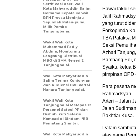
Sertifikasi Aset, Wali
Pawai takbir se
Kota Mahyaruddin Salim
Bersama Kepala Kanwil
Jalil Rahmadsy
BPN Provsu Meninjau
Sejumlah Pulau-pulau
yang turut did
Milik Pemko
Forkopimda Kap
Tanjungbalai.
TBA Palaksa Ma
Wakil Wali Kota
Seksi Pemulih
Muhammad Fadly
Abdina, Monitoring
Azhari Tanjung
Langsung Distribusi
Bambang Edi, m
MBG di SMA Negeri 2
Tanjungbalai.
Syaiku, ketua 
pimpinan OPD d
Wali Kota Mahyaruddin
Salim Terima Kunjungan
dan Audiensi DPC Partai
Para peserta me
Hanura Tanjungbalai.
Rahmadsyah – J
Wakil Wali Kota
Arteri – Jalan 
Tanjungbalai Melepas 12
Jalan Sudirman
Personel Satpol PP dan
Dishub Ikuti Seleksi
Bakhtiar Kusa.
Komcad di Rindam I/BB
Pematang Siantar.
Dalam sambuta
Wali Kota Mahyaruddin
atas nama Peme