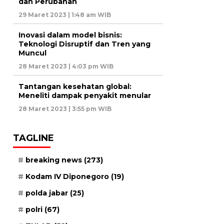
dan Perubahan
29 Maret 2023 | 1:48 am WIB
Inovasi dalam model bisnis:
Teknologi Disruptif dan Tren yang
Muncul
28 Maret 2023 | 4:03 pm WIB
Tantangan kesehatan global:
Meneliti dampak penyakit menular
28 Maret 2023 | 3:55 pm WIB
TAGLINE
breaking news
(273)
Kodam IV Diponegoro
(19)
polda jabar
(25)
polri
(67)