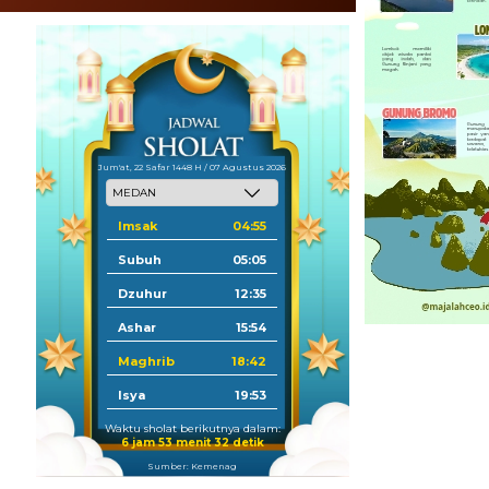
Jum'at, 22 Safar 1448 H / 07 Agustus 2026
Imsak
04:55
Subuh
05:05
Dzuhur
12:35
Ashar
15:54
Maghrib
18:42
Isya
19:53
Waktu sholat berikutnya dalam:
6 jam 53 menit 31 detik
Sumber: Kemenag