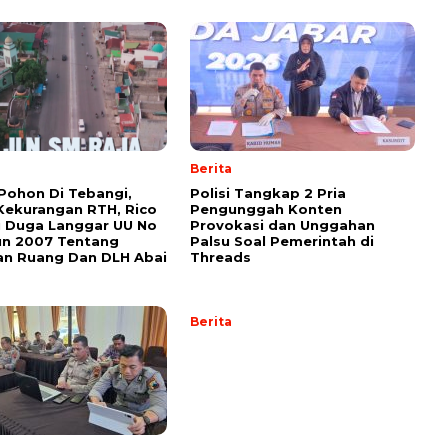
Berita
Pohon Di Tebangi,
Polisi Tangkap 2 Pria
ekurangan RTH, Rico
Pengunggah Konten
 Duga Langgar UU No
Provokasi dan Unggahan
un 2007 Tentang
Palsu Soal Pemerintah di
an Ruang Dan DLH Abai
Threads
Berita