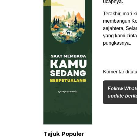
ucapnya.
Terakhir, mari 
membangun Kota
sejahtera, Sel
yang kami cinta
pungkasnya.
Komentar ditutu
Follow What
update berita
Tajuk Populer