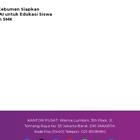
 Kebumen Siapkan
 AI untuk Edukasi Siswa
n SMK
KANTOR PUSAT: Wisma Lumbini, 3th Floor, Jl.
Tomang Raya No. 53 Jakarta Barat, DKI JAKARTA.
Kode Pos (11440) Telepon: 021-6908980