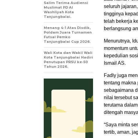
Salim Terima Audiensi
seluruh jajaran
Muslimat PD Al
Washliyah Kota
tingginya kepa
Tanjungbalai.
telah bekerja k
Menang 4-1 Atas Disdik,
berlangsung ama
Poldam Juara Turnamen
Futsal Pemko
Menurutnya, Id
Tanjungbalai Cup 2026.
momentum untuk
Wali Kota dan Wakil Wali
kepedulian sos
Kota Tanjungbalai Hadiri
Penutupan PRSU ke-50
Ismail AS.
Tahun 2026.
Fadly juga men
tentang makna 
sebagaimana di
nilai tersebut 
terutama dalam
ditengah masya
“Saya minta se
tertib, aman, j