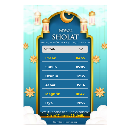
Jum'at, 22 Safar 1448 H / 07 Agustus 2026
Imsak
04:55
Subuh
05:05
Dzuhur
12:35
Ashar
15:54
Maghrib
18:42
Isya
19:53
Waktu sholat berikutnya dalam:
0 jam 17 menit 28 detik
Sumber: Kemenag