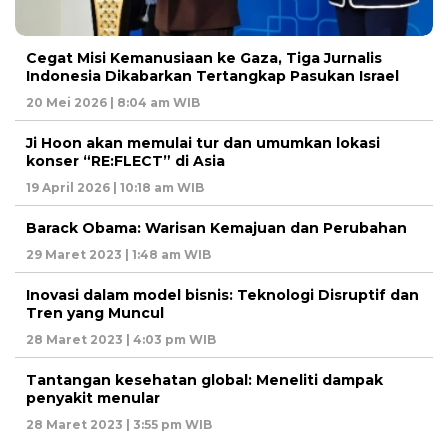
Cegat Misi Kemanusiaan ke Gaza, Tiga Jurnalis
Indonesia Dikabarkan Tertangkap Pasukan Israel
20 Mei 2026 | 8:04 am WIB
Ji Hoon akan memulai tur dan umumkan lokasi
konser “RE:FLECT” di Asia
19 April 2026 | 10:18 am WIB
Barack Obama: Warisan Kemajuan dan Perubahan
29 Maret 2023 | 1:48 am WIB
Inovasi dalam model bisnis: Teknologi Disruptif dan
Tren yang Muncul
28 Maret 2023 | 4:03 pm WIB
Tantangan kesehatan global: Meneliti dampak
penyakit menular
28 Maret 2023 | 3:55 pm WIB