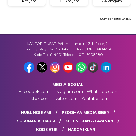
1.9 km/jam
0.6 km/jam
2.4 km/jam
Sumber data:
BMKG
KANTOR PUSAT: Wisma Lumbini, 3th Floor, Jl.
Tomang Raya No. 53 Jakarta Barat, DKI JAKARTA.
Kode Pos (11440) Telepon: 021-6908980
MEDIA SOSIAL
Facebook.com
Instagram.com
Whatsapp.com
Tiktok.com
Twitter.com
Youtube.com
HUBUNGI KAMI
PEDOMAN MEDIA SIBER
SUSUNAN REDAKSI
KETENTUAN & LAYANAN
KODE ETIK
HARGA IKLAN