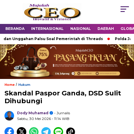
BERANDA
INTERNASIONAL
NASIONAL
DAERAH
GLOB
n Unggahan Palsu Soal Pemerintah di Threads
Polda Jabar B
/
Home
Hukum
Skandal Paspor Ganda, DSD Sulit
Dihubungi
Dody Muhamad
- Jurnalis
Sabtu, 30 Mei 2026
- 11:14 WIB