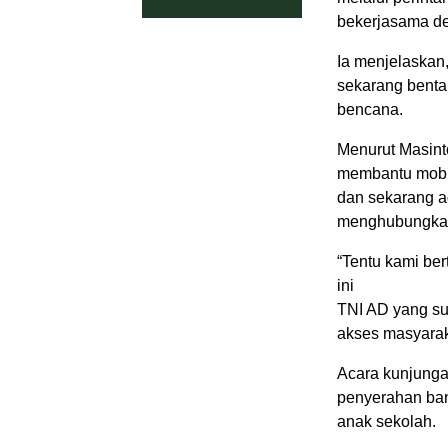
bekerjasama de
Ia menjelaskan
sekarang benta
bencana.
Menurut Masint
membantu mobil
dan sekarang a
menghubungkan
“Tentu kami be
ini
TNI AD yang s
akses masyaraka
Acara kunjunga
penyerahan ba
anak sekolah.