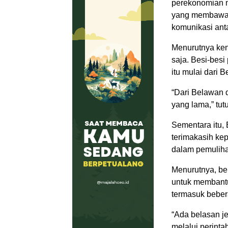
perekonomian m
yang membawa h
komunikasi ant
Menurutnya ken
saja. Besi-bes
itu mulai dari
“Dari Belawan 
yang lama,” tut
Sementara itu,
terimakasih ke
dalam pemuliha
Menurutnya, be
untuk membantu
termasuk bebe
“Ada belasan j
melalui perint