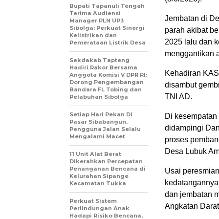
Bupati Tapanuli Tengah
Terima Audiensi
Jembatan di De
Manager PLN UP3
Sibolga: Perkuat Sinergi
parah akibat b
Kelistrikan dan
2025 lalu dan 
Pemerataan Listrik Desa
menggantikan a
Sekdakab Tapteng
Hadiri Rakor Bersama
Kehadiran KAS
Anggota Komisi V DPR RI:
Dorong Pengembangan
disambut gembi
Bandara FL Tobing dan
TNI AD.
Pelabuhan Sibolga
Setiap Hari Pekan Di
Di kesempatan 
Pasar Sibabangun,
didampingi Dan
Pengguna Jalan Selalu
Mengalami Macet
proses pembang
Desa Lubuk A
11 Unit Alat Berat
Dikerahkan Percepatan
Penanganan Bencana di
Usai peresmian
Kelurahan Sipange
kedatangannya
Kecamatan Tukka
dan jembatan m
Perkuat Sistem
Angkatan Darat
Perlindungan Anak
Hadapi Risiko Bencana,