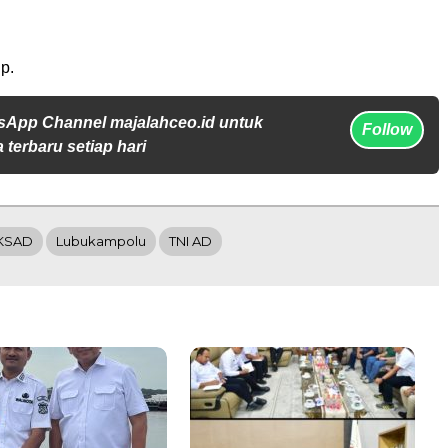
p.
sApp Channel majalahceo.id untuk
Follow
 terbaru setiap hari
KSAD
Lubukampolu
TNI AD