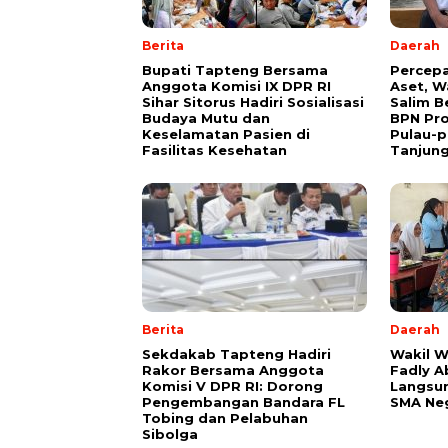
Berita
Daerah
Bupati Tapteng Bersama
Percepa
Anggota Komisi IX DPR RI
Aset, W
Sihar Sitorus Hadiri Sosialisasi
Salim B
Budaya Mutu dan
BPN Pro
Keselamatan Pasien di
Pulau-p
Fasilitas Kesehatan
Tanjung
Berita
Daerah
Sekdakab Tapteng Hadiri
Wakil 
Rakor Bersama Anggota
Fadly A
Komisi V DPR RI: Dorong
Langsun
Pengembangan Bandara FL
SMA Neg
Tobing dan Pelabuhan
Sibolga