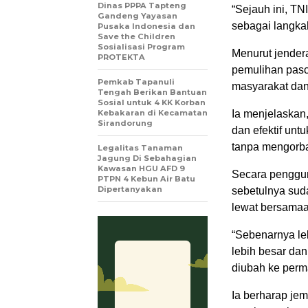
Dinas PPPA Tapteng
“Sejauh ini, T
Gandeng Yayasan
sebagai langka
Pusaka Indonesia dan
Save the Children
Sosialisasi Program
Menurut jendera
PROTEKTA
pemulihan pas
Pemkab Tapanuli
masyarakat dan
Tengah Berikan Bantuan
Sosial untuk 4 KK Korban
Kebakaran di Kecamatan
Ia menjelaskan,
Sirandorung
dan efektif unt
tanpa mengorb
Legalitas Tanaman
Jagung Di Sebahagian
Kawasan HGU AFD 9
Secara penggu
PTPN 4 Kebun Air Batu
Dipertanyakan
sebetulnya suda
lewat bersamaa
“Sebenarnya le
lebih besar dan
diubah ke perm
Ia berharap je