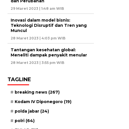
dan Perubahan
29 Maret 2023 | 1:48 am WIB
Inovasi dalam model bisnis:
Teknologi Disruptif dan Tren yang
Muncul
28 Maret 2023 | 4:03 pm WIB
Tantangan kesehatan global:
Meneliti dampak penyakit menular
28 Maret 2023 | 3:55 pm WIB
TAGLINE
breaking news
(267)
Kodam IV Diponegoro
(19)
polda jabar
(24)
polri
(64)