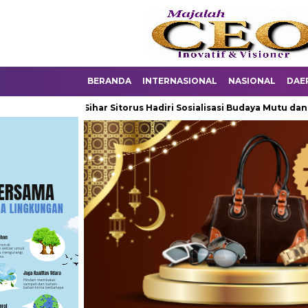
BERANDA
INTERNASIONAL
NASIONAL
DAE
X DPR RI Sihar Sitorus Hadiri Sosialisasi Budaya Mutu dan Keselam