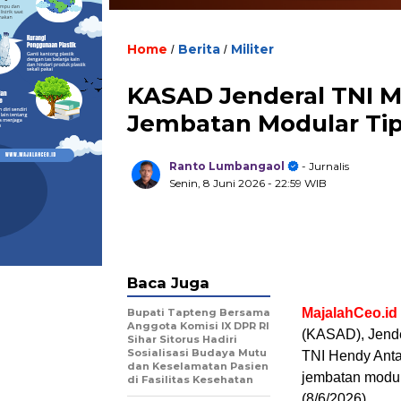
Home
Berita
Militer
/
/
KASAD Jenderal TNI M
Jembatan Modular Tip
Ranto Lumbangaol
- Jurnalis
Senin, 8 Juni 2026
- 22:59 WIB
Baca Juga
MajalahCeo.id
Bupati Tapteng Bersama
Anggota Komisi IX DPR RI
(KASAD), Jende
Sihar Sitorus Hadiri
Sosialisasi Budaya Mutu
TNI Hendy Anta
dan Keselamatan Pasien
jembatan modul
di Fasilitas Kesehatan
(8/6/2026).