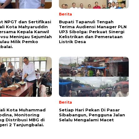
Berita
t NPGT dan Sertifikasi
Bupati Tapanuli Tengah
ali Kota Mahyaruddin
Terima Audiensi Manager PLN
ersama Kepala Kanwil
UP3 Sibolga: Perkuat Sinergi
vsu Meninjau Sejumlah
Kelistrikan dan Pemerataan
ulau Milik Pemko
Listrik Desa
balai.
Berita
Wali Kota Muhammad
Setiap Hari Pekan Di Pasar
bdina, Monitoring
Sibabangun, Pengguna Jalan
g Distribusi MBG di
Selalu Mengalami Macet
eri 2 Tanjungbalai.