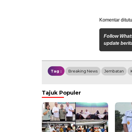
Komentar ditutu
Follow What
update berita
Tag :
Breaking News
Jembatan
Tajuk Populer