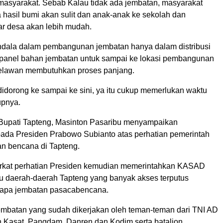
asyarakat. Sebab Kalau tidak ada jembatan, masyarakat
asil bumi akan sulit dan anak-anak ke sekolah dan
ar desa akan lebih mudah.
dala dalam pembangunan jembatan hanya dalam distribusi
i panel bahan jembatan untuk sampai ke lokasi pembangunan
 Belawan membutuhkan proses panjang.
didorong ke sampai ke sini, ya itu cukup memerlukan waktu
upnya.
 Bupati Tapteng, Masinton Pasaribu menyampaikan
pada Presiden Prabowo Subianto atas perhatian pemerintah
n bencana di Tapteng.
rkat perhatian Presiden kemudian memerintahkan KASAD
 daerah-daerah Tapteng yang banyak akses terputus
rapa jembatan pasacabencana.
embatan yang sudah dikerjakan oleh teman-teman dari TNI AD
ah Kasat, Pangdam, Danren dan Kodim serta batalion