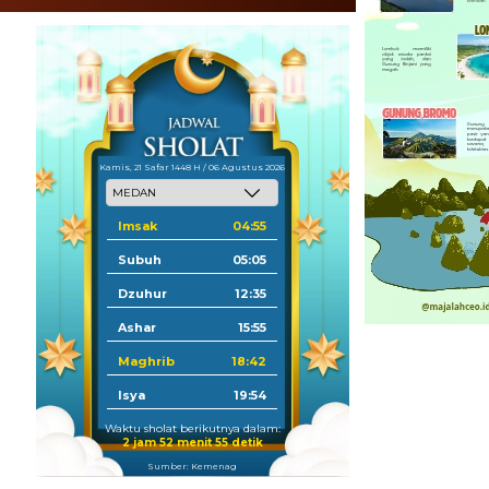
Kamis, 21 Safar 1448 H / 06 Agustus 2026
Imsak
04:55
Subuh
05:05
Dzuhur
12:35
Ashar
15:55
Maghrib
18:42
Isya
19:54
Waktu sholat berikutnya dalam:
2 jam 52 menit 54 detik
Sumber: Kemenag