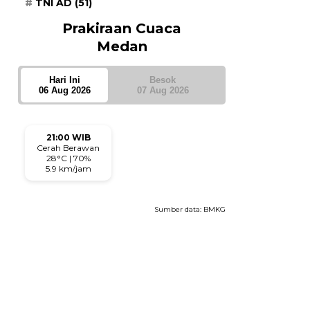
TNI AD
(51)
Prakiraan Cuaca
Medan
Hari Ini
Besok
06 Aug 2026
07 Aug 2026
21:00 WIB
Cerah Berawan
28°C | 70%
5.9 km/jam
Sumber data:
BMKG