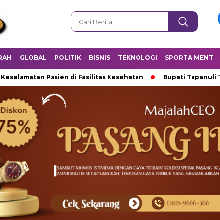
RAH
GLOBAL
POLITIK
BISNIS
TEKNOLOGI
SPORTAIMENT
atan Pasien di Fasilitas Kesehatan
Bupati Tapanuli Tengah T