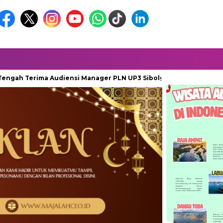
erima Audiensi Manager PLN UP3 Sibolga: Perkuat Sinergi Kelistr