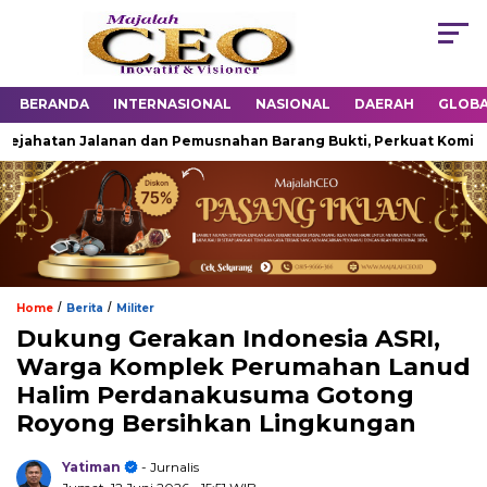
BERANDA
INTERNASIONAL
NASIONAL
DAERAH
GLOB
ahatan Jalanan dan Pemusnahan Barang Bukti, Perkuat Komitmen
/
/
Home
Berita
Militer
Dukung Gerakan Indonesia ASRI,
Warga Komplek Perumahan Lanud
Halim Perdanakusuma Gotong
Royong Bersihkan Lingkungan
Yatiman
- Jurnalis