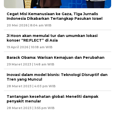
Cegat Misi Kemanusiaan ke Gaza, Tiga Jurnalis
Indonesia Dikabarkan Tertangkap Pasukan Israel
20 Mei 2026 | 8:04 am WIB
Ji Hoon akan memulai tur dan umumkan lokasi
konser “RE:FLECT” di Asia
19 April 2026 | 10:18 am WIB
Barack Obama: Warisan Kemajuan dan Perubahan
29 Maret 2023 | 1:48 am WIB
Inovasi dalam model bisnis: Teknologi Disruptif dan
Tren yang Muncul
28 Maret 2023 | 4:03 pm WIB
Tantangan kesehatan global: Meneliti dampak
penyakit menular
28 Maret 2023 | 3:55 pm WIB