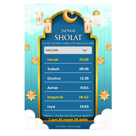
Jum'at, 22 Safar 1448 H / 07 Agustus 2026
Imsak
04:55
Subuh
05:05
Dzuhur
12:35
Ashar
15:54
Maghrib
18:42
Isya
19:53
Waktu sholat berikutnya dalam:
2 jam 55 menit 38 detik
Sumber: Kemenag