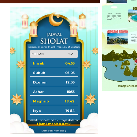
Kamis, 21 Safar 1448 H / 06 Agustus 2026
Imsak
04:55
Subuh
05:05
Dzuhur
12:35
Ashar
15:55
Maghrib
18:42
Isya
19:54
Waktu sholat berikutnya dalam:
1 jam 1 menit 7 detik
Sumber: Kemenag