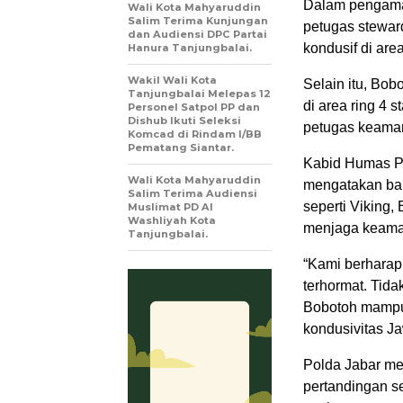
Dalam pengaman
Wali Kota Mahyaruddin
Salim Terima Kunjungan
petugas stewar
dan Audiensi DPC Partai
kondusif di area
Hanura Tanjungbalai.
Wakil Wali Kota
Selain itu, Bob
Tanjungbalai Melepas 12
di area ring 4
Personel Satpol PP dan
Dishub Ikuti Seleksi
petugas keama
Komcad di Rindam I/BB
Pematang Siantar.
Kabid Humas P
Wali Kota Mahyaruddin
mengatakan bah
Salim Terima Audiensi
seperti Viking
Muslimat PD Al
Washliyah Kota
menjaga keaman
Tanjungbalai.
“Kami berhara
terhormat. Tid
Bobotoh mampu 
kondusivitas J
Polda Jabar me
pertandingan s