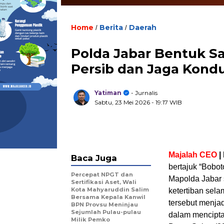
Home
Berita
Daerah
/
/
Polda Jabar Bentuk 
Persib dan Jaga Kondu
Yatiman
- Jurnalis
Sabtu, 23 Mei 2026
- 19:17 WIB
Majalah CEO
|
Baca Juga
bertajuk “Bobo
Percepat NPGT dan
Mapolda Jabar 
Sertifikasi Aset, Wali
Kota Mahyaruddin Salim
ketertiban sel
Bersama Kepala Kanwil
tersebut menjad
BPN Provsu Meninjau
Sejumlah Pulau-pulau
dalam mencipta
Milik Pemko