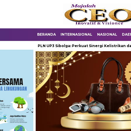
BERANDA
INTERNASIONAL
NASIONAL
DAE
i Manager PLN UP3 Sibolga: Perkuat Sinergi Kelistrikan dan Peme