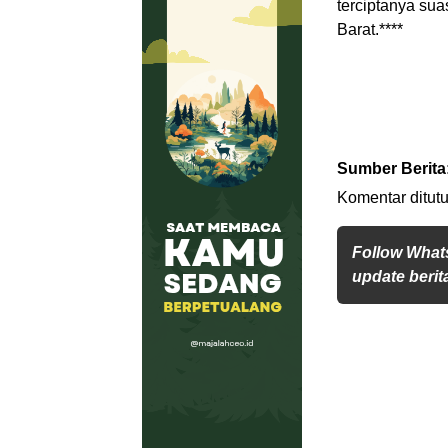
terciptanya su
Barat.****
Sumber Berita
Komentar ditutu
Follow What
update berita