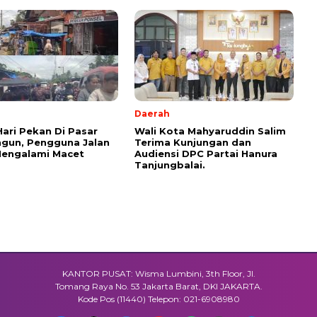
Daerah
Hari Pekan Di Pasar
Wali Kota Mahyaruddin Salim
gun, Pengguna Jalan
Terima Kunjungan dan
Mengalami Macet
Audiensi DPC Partai Hanura
Tanjungbalai.
KANTOR PUSAT: Wisma Lumbini, 3th Floor, Jl.
Tomang Raya No. 53 Jakarta Barat, DKI JAKARTA.
Kode Pos (11440) Telepon: 021-6908980