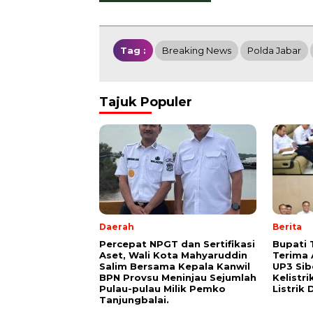
Tag :
Breaking News
Polda Jabar
Tajuk Populer
Daerah
Berita
Percepat NPGT dan Sertifikasi
Bupati 
Aset, Wali Kota Mahyaruddin
Terima 
Salim Bersama Kepala Kanwil
UP3 Sib
BPN Provsu Meninjau Sejumlah
Kelistr
Pulau-pulau Milik Pemko
Listrik 
Tanjungbalai.