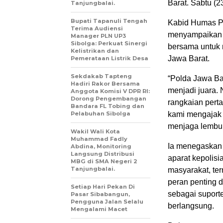
Barat. Sabtu (2
Tanjungbalai.
Bupati Tapanuli Tengah
Kabid Humas P
Terima Audiensi
menyampaikan 
Manager PLN UP3
Sibolga: Perkuat Sinergi
bersama untuk
Kelistrikan dan
Jawa Barat.
Pemerataan Listrik Desa
Sekdakab Tapteng
“Polda Jawa Ba
Hadiri Rakor Bersama
menjadi juara.
Anggota Komisi V DPR RI:
Dorong Pengembangan
rangkaian perta
Bandara FL Tobing dan
Pelabuhan Sibolga
kami mengajak 
menjaga lembur
Wakil Wali Kota
Muhammad Fadly
Ia menegaskan
Abdina, Monitoring
Langsung Distribusi
aparat kepolisi
MBG di SMA Negeri 2
Tanjungbalai.
masyarakat, te
peran penting
Setiap Hari Pekan Di
sebagai suport
Pasar Sibabangun,
Pengguna Jalan Selalu
berlangsung.
Mengalami Macet