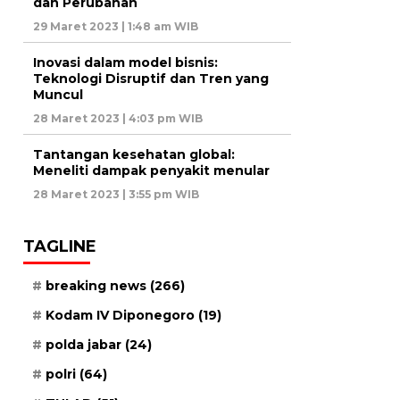
dan Perubahan
29 Maret 2023 | 1:48 am WIB
Inovasi dalam model bisnis:
Teknologi Disruptif dan Tren yang
Muncul
28 Maret 2023 | 4:03 pm WIB
Tantangan kesehatan global:
Meneliti dampak penyakit menular
28 Maret 2023 | 3:55 pm WIB
TAGLINE
breaking news
(266)
Kodam IV Diponegoro
(19)
polda jabar
(24)
polri
(64)