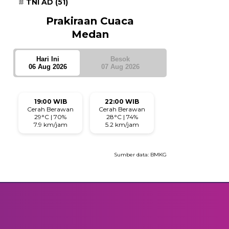
TNI AD
(51)
Prakiraan Cuaca
Medan
Hari Ini
Besok
06 Aug 2026
07 Aug 2026
19:00 WIB
22:00 WIB
Cerah Berawan
Cerah Berawan
29°C | 70%
28°C | 74%
7.9 km/jam
5.2 km/jam
Sumber data:
BMKG