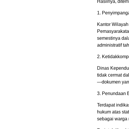
Hasilnya, dite
1. Penyimpang
Kantor Wilayah 
Pemasyarakatan
semestinya dal
administratif t
2. Ketidakkompe
Dinas Kependud
tidak cermat da
—dokumen yang
3. Penundaan B
Terdapat indik
hukum atas stat
sebagai warga 