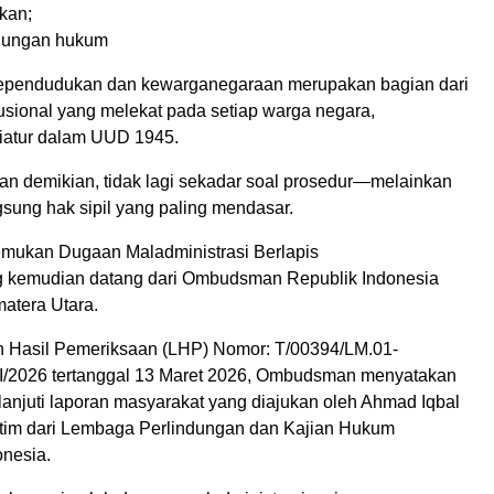
kan;
ndungan hukum
kependudukan dan kewarganegaraan merupakan bagian dari
usional yang melekat pada setiap warga negara,
iatur dalam UUD 1945.
gan demikian, tidak lagi sekadar soal prosedur—melainkan
sung hak sipil yang paling mendasar.
ukan Dugaan Maladministrasi Berlapis
g kemudian datang dari Ombudsman Republik Indonesia
atera Utara.
n Hasil Pemeriksaan (LHP) Nomor: T/00394/LM.01-
II/2026 tertanggal 13 Maret 2026, Ombudsman menyatakan
lanjuti laporan masyarakat yang diajukan oleh Ahmad Iqbal
tim dari Lembaga Perlindungan dan Kajian Hukum
nesia.