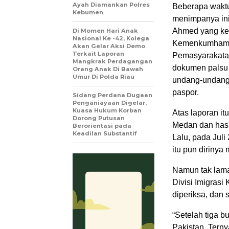
Ayah Diamankan Polres
Beberapa waktu
Kebumen
menimpanya ini
Ahmed yang kel
Di Momen Hari Anak
Nasional Ke -42, Kolega
Kemenkumham (
Akan Gelar Aksi Demo
Terkait Laporan
Pemasyarakata
Mangkrak Perdagangan
dokumen palsu 
Orang Anak Di Bawah
Umur Di Polda Riau
undang-undang 
paspor.
Sidang Perdana Dugaan
Penganiayaan Digelar,
Kuasa Hukum Korban
Atas laporan it
Dorong Putusan
Medan dan hasil
Berorientasi pada
Keadilan Substantif
Lalu, pada Jul
itu pun dirinya
Namun tak lama,
Divisi Imigras
diperiksa, dan 
“Setelah tiga b
Pakistan. Tern