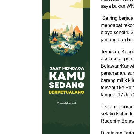
saya bukan WN P
“Seiring berjal
mendapat rekom
biaya sendiri. 
jantung dan ber
Terpisah, Kepr
atas dasar pe
Belawan/Kanwi
penahanan, sura
barang milik k
tersebut ke Po
tanggal 17 Juli
“Dalam laporan 
selaku Kabid In
Rudenim Belawa
Dikatakan Tari