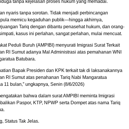
iduga tanpa kejelasan proses hukum yang memadai.
lan nyaris tanpa sorotan. Tidak menjadi perbincangan
k pula memicu kegaduhan publik—hingga akhirnya,
rjuangan Tariq dengan dibantu penasehat hukum, dan orang-
impati, kasus ini perlahan, sangat perlahan, mulai mencuat.
kat Peduli Buruh (AMPIBI) menyurati Imigrasi Surat Terkait
 RI Sumut adanya Mal Administrasi atas pemahanan WNI
garatua Batubara.
hatian Bapak Presiden dan KPK terkait tak di laksanakannya
 RI Sumut atas penahanan Tariq Nabi Mangaratua
a 11 bulan,” ungkapnya, Senin (8/6/2026)
engatakan bahwa dalam surat AMPIBI meminta Imigrasi
alikan Paspor, KTP, NPWP serta Dompet atas nama Tariq
ua.
, Status Tak Jelas.