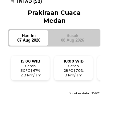
TNI AD
(52)
Prakiraan Cuaca
Medan
Hari Ini
Besok
07 Aug 2026
08 Aug 2026
15:00 WIB
18:00 WIB
21:00 WIB
Cerah
Cerah
Cerah
30°C | 67%
28°C | 70%
28°C | 73%
12.8 km/jam
8 km/jam
6.1 km/jam
Sumber data:
BMKG