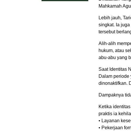
Mahkamah Agung
Lebih jauh, Ta
singkat. Ia ju
tersebut berlan
Alih-alih memp
hukum, atau sek
abu-abu yang b
Saat Identitas 
Dalam periode 
dinonaktifkan. 
Dampaknya tid
Ketika identita
praktis ia kehi
• Layanan kese
• Pekerjaan for