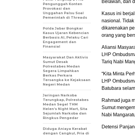
Belawan, dan d
Pengunggah Konten
Provokasi dan
Unggahan Palsu Soal
Kasus ini berja
Pemerintah di Threads
nasional. Tida
dikarenakan pe
Polda Jabar Bongkar
Kasus Ujaran Kebencian
orang yang bers
Berbasis AI, Pelaku Cari
Engagement dan
Finansial
Aliansi Masyara
LHP Ombudsman
Masyarakat Dan Aktivis
Tariq Nabi Man
Sumut Desak
Polrestabes Medan
Segera Limpahkan
“Kita Minta Per
Berkas Perkara
Tersangka ke Kejaksaan
LHP Ombudsman
Negeri Medan
Batubara selam
Jaringan Narkoba
Terungkap, Polrestabes
Rahmad juga m
Medan Segel THM
Sumut mengemb
Helen’s Night Mart, Sita
Sejumlah Narkoba dan
Nabi Mangarat
Ringkus Pengedar
Detensi Panjang
Diduga Aniaya Kerabat
dengan Cangkul, Pria di