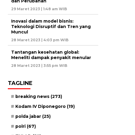
dan Perubahan
29 Maret 2023 | 1:48 am WIB
Inovasi dalam model bisnis:
Teknologi Disruptif dan Tren yang
Muncul
28 Maret 2023 | 4:03 pm WIB
Tantangan kesehatan global:
Meneliti dampak penyakit menular
28 Maret 2023 | 3:55 pm WIB
TAGLINE
breaking news
(273)
Kodam IV Diponegoro
(19)
polda jabar
(25)
polri
(67)