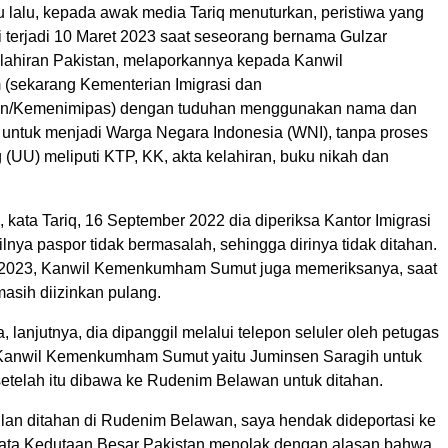
 lalu, kepada awak media Tariq menuturkan, peristiwa yang
 terjadi 10 Maret 2023 saat seseorang bernama Gulzar
ahiran Pakistan, melaporkannya kepada Kanwil
sekarang Kementerian Imigrasi dan
n/Kemenimipas) dengan tuduhan menggunakan nama dan
untuk menjadi Warga Negara Indonesia (WNI), tanpa proses
(UU) meliputi KTP, KK, akta kelahiran, buku nikah dan
u, kata Tariq, 16 September 2022 dia diperiksa Kantor Imigrasi
nya paspor tidak bermasalah, sehingga dirinya tidak ditahan.
i 2023, Kanwil Kemenkumham Sumut juga memeriksanya, saat
 masih diizinkan pulang.
 lanjutnya, dia dipanggil melalui telepon seluler oleh petugas
i Kanwil Kemenkumham Sumut yaitu Juminsen Saragih untuk
setelah itu dibawa ke Rudenim Belawan untuk ditahan.
ulan ditahan di Rudenim Belawan, saya hendak dideportasi ke
yata Kedutaan Besar Pakistan menolak dengan alasan bahwa