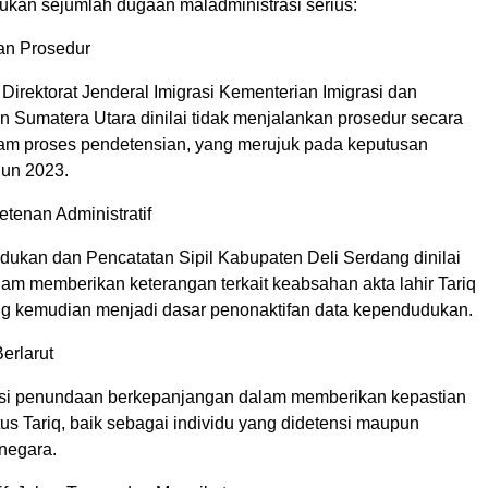
mukan sejumlah dugaan maladministrasi serius:
an Prosedur
Direktorat Jenderal Imigrasi Kementerian Imigrasi dan
 Sumatera Utara dinilai tidak menjalankan prosedur secara
am proses pendetensian, yang merujuk pada keputusan
ahun 2023.
tenan Administratif
ukan dan Pencatatan Sipil Kabupaten Deli Serdang dinilai
lam memberikan keterangan terkait keabsahan akta lahir Tariq
 kemudian menjadi dasar penonaktifan data kependudukan.
erlarut
asi penundaan berkepanjangan dalam memberikan kepastian
us Tariq, baik sebagai individu yang didetensi maupun
negara.