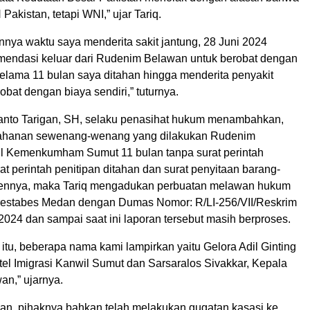
akistan, tetapi WNI,” ujar Tariq.
annya waktu saya menderita sakit jantung, 28 Juni 2024
endasi keluar dari Rudenim Belawan untuk berobat dengan
Selama 11 bulan saya ditahan hingga menderita penyakit
obat dengan biaya sendiri,” tuturnya.
ianto Tarigan, SH, selaku penasihat hukum menambahkan,
nahanan sewenang-wenang yang dilakukan Rudenim
l Kemenkumham Sumut 11 bulan tanpa surat perintah
t perintah penitipan ditahan dan surat penyitaan barang-
liennya, maka Tariq mengadukan perbuatan melawan hukum
lrestabes Medan dengan Dumas Nomor: R/LI-256/VII/Reskrim
 2024 dan sampai saat ini laporan tersebut masih berproses.
itu, beberapa nama kami lampirkan yaitu Gelora Adil Ginting
tel Imigrasi Kanwil Sumut dan Sarsaralos Sivakkar, Kepala
n,” ujarnya.
gan, pihaknya bahkan telah melakukan gugatan kasasi ke