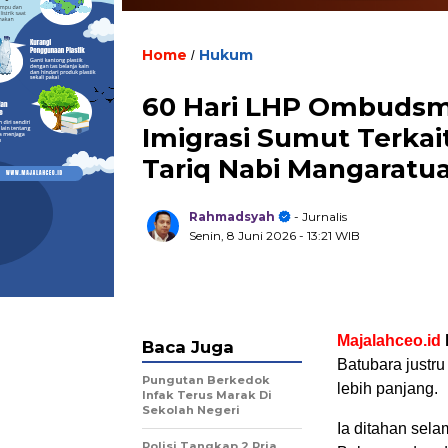
Home
Hukum
/
60 Hari LHP Ombudsma
Imigrasi Sumut Terkai
Tariq Nabi Mangaratu
Rahmadsyah
- Jurnalis
Senin, 8 Juni 2026
- 13:21 WIB
Majalahceo.id
Baca Juga
Batubara justr
Pungutan Berkedok
lebih panjang.
Infak Terus Marak Di
Sekolah Negeri
Ia ditahan sel
Polisi Tangkap 2 Pria