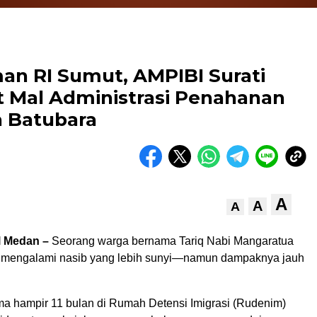
n RI Sumut, AMPIBI Surati
t Mal Administrasi Penahanan
a Batubara
A
A
A
l Medan –
Seorang warga bernama Tariq Nabi Mangaratua
u mengalami nasib yang lebih sunyi—namun dampaknya jauh
ama hampir 11 bulan di Rumah Detensi Imigrasi (Rudenim)