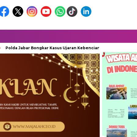
a Jabar Bongkar Kasus Ujaran Kebencian Berbasis AI, Pelaku Cari