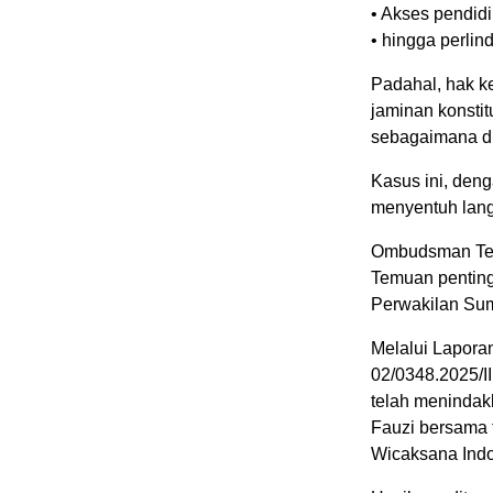
• Akses pendidi
• hingga perli
Padahal, hak 
jaminan konstit
sebagaimana d
Kasus ini, den
menyentuh lang
Ombudsman Tem
Temuan pentin
Perwakilan Sum
Melalui Lapora
02/0348.2025/I
telah menindak
Fauzi bersama 
Wicaksana Indo