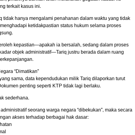
 terkait kasus ini.
riq tidak hanya mengalami penahanan dalam waktu yang tidak
ga menghadapi ketidakpastian status hukum selama proses
gsung.
eroleh kepastian—apakah ia bersalah, sedang dalam proses
adar objek administratif—Tariq justru berada dalam ruang
erkepanjangan.
Negara “Dimatikan”
yang sama, data kependudukan milik Tariq dilaporkan turut
Dokumen penting seperti KTP tidak lagi berlaku.
ak sederhana.
s administratif seorang warga negara “dibekukan”, maka secara
langan akses terhadap berbagai hak dasar:
hatan
mal