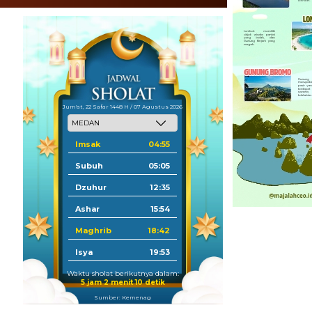
Jum'at, 22 Safar 1448 H / 07 Agustus 2026
Imsak
04:55
Subuh
05:05
Dzuhur
12:35
Ashar
15:54
Maghrib
18:42
Isya
19:53
Waktu sholat berikutnya dalam:
5 jam 2 menit 9 detik
Sumber: Kemenag