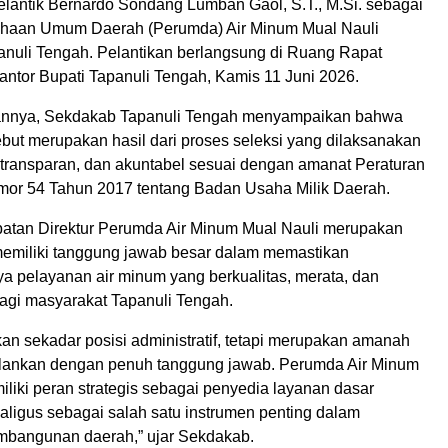
elantik Bernardo Sondang Lumban Gaol, S.T., M.Si. sebagai
ahaan Umum Daerah (Perumda) Air Minum Mual Nauli
nuli Tengah. Pelantikan berlangsung di Ruang Rapat
ntor Bupati Tapanuli Tengah, Kamis 11 Juni 2026.
nnya, Sekdakab Tapanuli Tengah menyampaikan bahwa
ebut merupakan hasil dari proses seleksi yang dilaksanakan
, transparan, dan akuntabel sesuai dengan amanat Peraturan
or 54 Tahun 2017 tentang Badan Usaha Milik Daerah.
batan Direktur Perumda Air Minum Mual Nauli merupakan
emiliki tanggung jawab besar dalam memastikan
ya pelayanan air minum yang berkualitas, merata, dan
bagi masyarakat Tapanuli Tengah.
kan sekadar posisi administratif, tetapi merupakan amanah
alankan dengan penuh tanggung jawab. Perumda Air Minum
liki peran strategis sebagai penyedia layanan dasar
aligus sebagai salah satu instrumen penting dalam
bangunan daerah,” ujar Sekdakab.