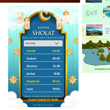
Kamis, 21 Safar 1448 H / 06 Agustus 2026
Imsak
04:55
Subuh
05:05
Dzuhur
12:35
Ashar
15:55
Maghrib
18:42
Isya
19:54
Waktu sholat berikutnya dalam:
6 jam 1 menit 32 detik
Sumber: Kemenag