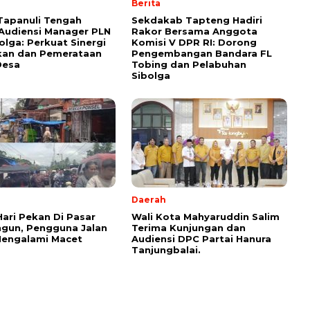
Berita
Tapanuli Tengah
Sekdakab Tapteng Hadiri
Audiensi Manager PLN
Rakor Bersama Anggota
olga: Perkuat Sinergi
Komisi V DPR RI: Dorong
ikan dan Pemerataan
Pengembangan Bandara FL
Desa
Tobing dan Pelabuhan
Sibolga
Daerah
Hari Pekan Di Pasar
Wali Kota Mahyaruddin Salim
gun, Pengguna Jalan
Terima Kunjungan dan
Mengalami Macet
Audiensi DPC Partai Hanura
Tanjungbalai.