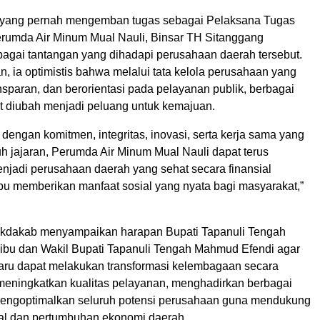
 yang pernah mengemban tugas sebagai Pelaksana Tugas
Perumda Air Minum Mual Nauli, Binsar TH Sitanggang
gai tantangan yang dihadapi perusahaan daerah tersebut.
, ia optimistis bahwa melalui tata kelola perusahaan yang
ansparan, dan berorientasi pada pelayanan publik, berbagai
t diubah menjadi peluang untuk kemajuan.
dengan komitmen, integritas, inovasi, serta kerja sama yang
ruh jajaran, Perumda Air Minum Mual Nauli dapat terus
jadi perusahaan daerah yang sehat secara finansial
u memberikan manfaat sosial yang nyata bagi masyarakat,”
Sekdakab menyampaikan harapan Bupati Tapanuli Tengah
ibu dan Wakil Bupati Tapanuli Tengah Mahmud Efendi agar
baru dapat melakukan transformasi kelembagaan secara
 meningkatkan kualitas pelayanan, menghadirkan berbagai
 mengoptimalkan seluruh potensi perusahaan guna mendukung
al dan pertumbuhan ekonomi daerah.