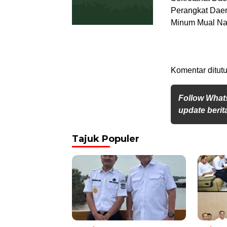
Perangkat Daera
Minum Mual Nau
Komentar ditutu
Follow What
update berita
Tajuk Populer