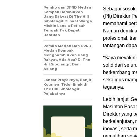
Pemko dan DPRD Medan
Sebagai sosok
Kompak Hamburkan
(Plt) Direktur 
Uang Rakyat Di The Hill
Sibolangit Di Saat Warga
memahami berba
Miskin Lansia Petisah
Tengah Tak Dapat
Namun demikian
Bantuan
profesional, tr
tantangan dapa
Pemko Medan Dan DPRD
Medan Kompak
Menghamburkan Uang
“Saya meyakini 
Rakyat, Ada Apa? Di The
Hill Sibolangit Dan
solid dari selu
Asiang
berkembang men
sekaligus mamp
Lancar Proyeknya, Banjir
Kotanya, Tidur Enak di
tegasnya.
The Hill Sibolangit
Pejabatnya
Lebih lanjut, 
Masinton Pasar
Direktur yang 
berkelanjutan,
inovasi, serta
pemulihan sosi