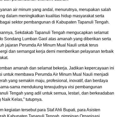
ayanan air minum yang andal, menurutnya, merupakan salah
ting dalam meningkatkan kualitas hidup masyarakat serta
agai sektor pembangunan di Kabupaten Tapanuli Tengah.
ahannya, Sekdakab Tapanuli Tengah mengucapkan selamat
o Sondang Lumban Gaol atas amanah yang diberikan serta
uh jajaran Perumda Air Minum Mual Nauli untuk terus
ergi dan semangat kerja demi memberikan pelayanan terbaik
akat.
mban amanah dan selamat bekerja. Jadikan kepercayaan ini
si untuk membawa Perumda Air Minum Mual Nauli menjadi
ah yang semakin maju, profesional, inovatif, dan berdaya
ersama-sama mendukung terwujudnya visi pembangunan
nuli Tengah yang adil untuk semua, lestari, dan berkeadaban
 Naik Kelas,” tutupnya.
am kegiatan tersebut para Staf Ahli Bupati, para Asisten
erah Kabupaten Tapanuli Tengah, pimpinan Organisasi