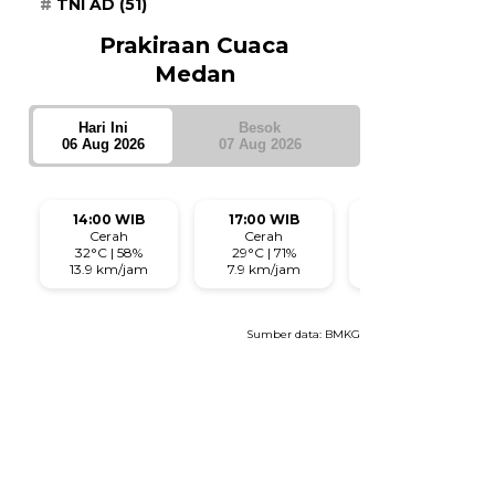
TNI AD
(51)
Prakiraan Cuaca
Medan
Hari Ini
Besok
06 Aug 2026
07 Aug 2026
14:00 WIB
17:00 WIB
20:00 WIB
Cerah
Cerah
Cerah
32°C | 58%
29°C | 71%
28°C | 70%
13.9 km/jam
7.9 km/jam
5.2 km/jam
Sumber data:
BMKG