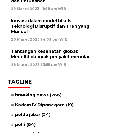
dan Perubahan
29 Maret 2023 | 1:48 am WIB
Inovasi dalam model bisnis:
Teknologi Disruptif dan Tren yang
Muncul
28 Maret 2023 | 4:03 pm WIB
Tantangan kesehatan global:
Meneliti dampak penyakit menular
28 Maret 2023 | 3:55 pm WIB
TAGLINE
breaking news
(266)
Kodam IV Diponegoro
(19)
polda jabar
(24)
polri
(64)