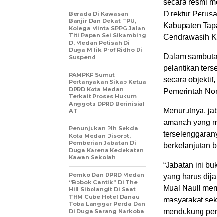
secara resmi m
Direktur Perus
Berada Di Kawasan
Banjir Dan Dekat TPU,
Kabupaten Tapa
Kolega Minta SPPG Jalan
Titi Papan Sei Sikambing
Cendrawasih Ka
D, Medan Petisah Di
Duga Milik Prof Ridho Di
Dalam sambuta
Suspend
pelantikan ters
PAMPKP Sumut
secara objektif
Pertanyakan Sikap Ketua
DPRD Kota Medan
Pemerintah Nom
Terkait Proses Hukum
Anggota DPRD Berinisial
Menurutnya, ja
AT
amanah yang m
Penunjukan Plh Sekda
terselenggaran
Kota Medan Disorot,
Pemberian Jabatan Di
berkelanjutan 
Duga Karena Kedekatan
Kawan Sekolah
“Jabatan ini bu
Pemko Dan DPRD Medan
yang harus dij
“Bobok Cantik” Di The
Mual Nauli memi
Hill Sibolangit Di Saat
THM Cube Hotel Danau
masyarakat sek
Toba Langgar Perda Dan
mendukung pem
Di Duga Sarang Narkoba