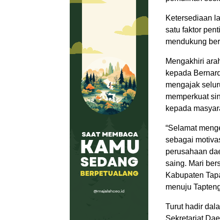
Ketersediaan l
satu faktor pen
mendukung berb
Mengakhiri ar
kepada Bernard
mengajak selur
memperkuat sin
kepada masyar
“Selamat menge
sebagai motiva
perusahaan daer
saing. Mari b
Kabupaten Tapa
menuju Tapteng
Turut hadir dal
Sekretariat Da