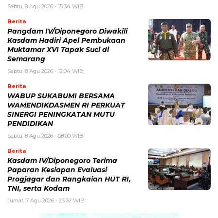
Sabtu, 8 Agu 2026 - 15:34 WIB
Berita
Pangdam IV/Diponegoro Diwakili
Kasdam Hadiri Apel Pembukaan
Muktamar XVI Tapak Suci di
Semarang
Sabtu, 8 Agu 2026 - 12:04 WIB
Berita
WABUP SUKABUMI BERSAMA
WAMENDIKDASMEN RI PERKUAT
SINERGI PENINGKATAN MUTU
PENDIDIKAN
Sabtu, 8 Agu 2026 - 08:00 WIB
Berita
Kasdam IV/Diponegoro Terima
Paparan Kesiapan Evaluasi
Progjagar dan Rangkaian HUT RI,
TNI, serta Kodam
Jumat, 7 Agu 2026 - 23:32 WIB