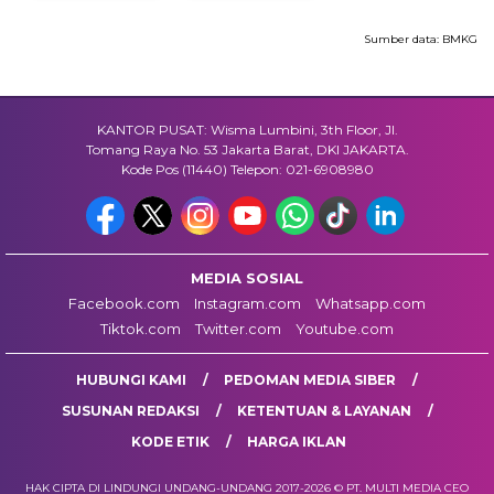
Sumber data:
BMKG
KANTOR PUSAT: Wisma Lumbini, 3th Floor, Jl.
Tomang Raya No. 53 Jakarta Barat, DKI JAKARTA.
Kode Pos (11440) Telepon: 021-6908980
MEDIA SOSIAL
Facebook.com
Instagram.com
Whatsapp.com
Tiktok.com
Twitter.com
Youtube.com
HUBUNGI KAMI
PEDOMAN MEDIA SIBER
SUSUNAN REDAKSI
KETENTUAN & LAYANAN
KODE ETIK
HARGA IKLAN
HAK CIPTA DI LINDUNGI UNDANG-UNDANG 2017-2026 © PT. MULTI MEDIA CEO