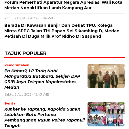
Forum Pemerhati Aparatur Negara Apresiasi Wali Kota
Medan Nonaktifkan Lurah Kampung Aur
Rabu, 5 Agustus 2026 - 19:04 WIB
Berada Di Kawasan Banjir Dan Dekat TPU, Kolega
Minta SPPG Jalan Titi Papan Sei Sikambing D, Medan
Petisah Di Duga Milik Prof Ridho Di Suspend
TAJUK POPULER
Pemerintahan
Pa Kabar?, LP Tariq Nabi
Mangaratua Batubara, Sekjen DPP
GRIB Jaya Telepon Kapolrestabes
Medan
Sabtu, 8 Agu 2026 - 15:43 WIB
Berita
Kunker ke Tapteng, Kapolda Sumut
Letakkan Batu Pertama
Pembangunan Rusun Polres Tapanuli
Tengah