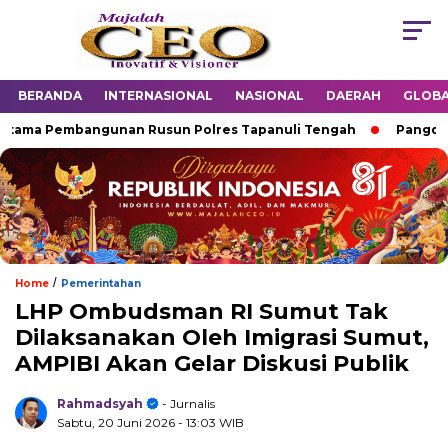
BERANDA
INTERNASIONAL
NASIONAL
DAERAH
GLOB
a Pembangunan Rusun Polres Tapanuli Tengah
Pangdam IV/D
/
Home
Pemerintahan
LHP Ombudsman RI Sumut Tak
Dilaksanakan Oleh Imigrasi Sumut,
AMPIBI Akan Gelar Diskusi Publik
Rahmadsyah
- Jurnalis
Sabtu, 20 Juni 2026
- 13:03 WIB