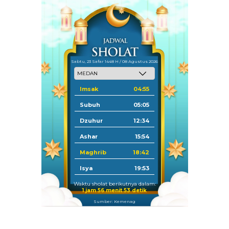
Sabtu, 23 Safar 1448 H / 08 Agustus 2026
Imsak
04:55
Subuh
05:05
Dzuhur
12:34
Ashar
15:54
Maghrib
18:42
Isya
19:53
Waktu sholat berikutnya dalam:
1 jam 56 menit 52 detik
Sumber: Kemenag