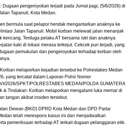
: Dugaan pengeroyokan terjadi pada Jumat pagi, (5/6/2026) di
alan Tapanuli, Kota Medan.
iden bermula saat pelapor hendak mengantarkan anaknya ke
intasi Jalan Tapanuli. Mobil korban melewati jalan menanjak
k kencang. Terduga pelaku AT bersama istri dan anaknya
jalan kaki di lokasi merasa terkejut. Cekcok pun terjadi, yang
dugaan pemukulan dan pengeroyokan terhadap korban oleh
anya.
: Korban melaporkan kejadian tersebut ke Polrestabes Medan
6, yang tercatat dalam Laporan Polisi Nomor
4/VI/2026/SPKT/POLRESTABES MEDAN/POLDA SUMATERA
& Tindakan: Korban melaporkan mengalami luka memar di
n tangan akibat insiden tersebut.
tan Dewan (BKD) DPRD Kota Medan dan DPD Partai
edan telah merespons kasus ini dan menjadwalkan
rta pemeriksaan terhadap AT terkait dugaan pelanggaran etik.