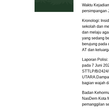
Waktu Kejadian
persimpangan J
Kronologi: Ins
sekolah dan mel
dan melaju aga
yang sedang ber
berujung pada 
AT dan keluarg
Laporan Polisi
pada 7 Juni 202
STTLP/B/242
UTARA.Dampak 
bagian wajah da
Badan Kehorma
NasDem Kota M
pemanggilan se