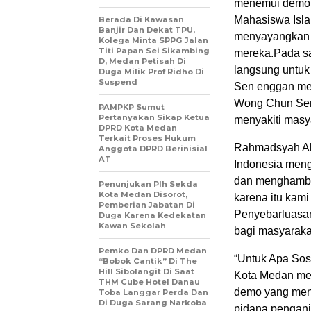
menemui demons
Mahasiswa Isla
Berada Di Kawasan
Banjir Dan Dekat TPU,
menyayangkan s
Kolega Minta SPPG Jalan
Titi Papan Sei Sikambing
mereka.Pada saa
D, Medan Petisah Di
langsung untu
Duga Milik Prof Ridho Di
Suspend
Sen enggan me
Wong Chun Sen
PAMPKP Sumut
Pertanyakan Sikap Ketua
menyakiti masy
DPRD Kota Medan
Terkait Proses Hukum
Rahmadsyah Akt
Anggota DPRD Berinisial
AT
Indonesia meng
dan menghambur
Penunjukan Plh Sekda
Kota Medan Disorot,
karena itu kam
Pemberian Jabatan Di
Penyebarluasa
Duga Karena Kedekatan
Kawan Sekolah
bagi masyaraka
Pemko Dan DPRD Medan
“Untuk Apa So
“Bobok Cantik” Di The
Hill Sibolangit Di Saat
Kota Medan men
THM Cube Hotel Danau
demo yang men
Toba Langgar Perda Dan
Di Duga Sarang Narkoba
pidana pengani