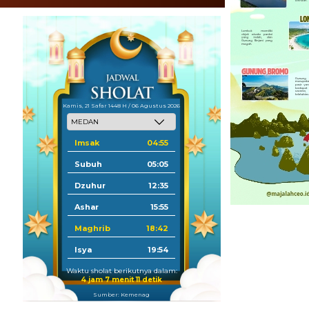
Kamis, 21 Safar 1448 H / 06 Agustus 2026
Imsak
04:55
Subuh
05:05
Dzuhur
12:35
Ashar
15:55
Maghrib
18:42
Isya
19:54
Waktu sholat berikutnya dalam:
4 jam 7 menit 10 detik
Sumber: Kemenag