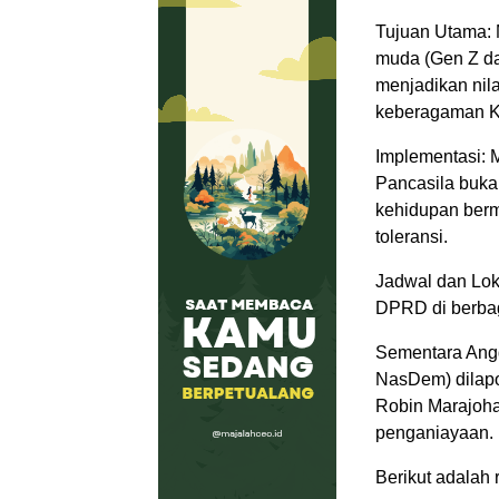
Tujuan Utama:
muda (Gen Z dan
menjadikan nil
keberagaman K
Implementasi: 
Pancasila buka
kehidupan berm
toleransi.
Jadwal dan Loka
DPRD di berbag
Sementara Angg
NasDem) dilapo
Robin Marajoha
penganiayaan.
Berikut adalah