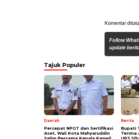
Komentar ditutu
Follow What
update berita
Tajuk Populer
Daerah
Berita
Percepat NPGT dan Sertifikasi
Bupati 
Aset, Wali Kota Mahyaruddin
Terima 
Salim Bersama Kepala Kanwil
UP3 Sib