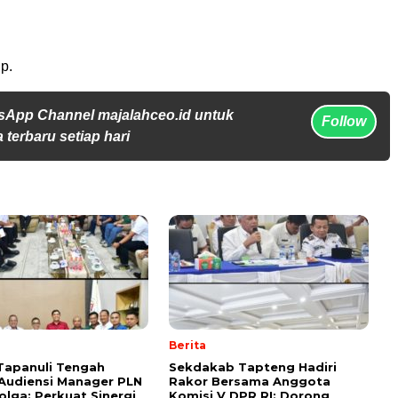
p.
sApp Channel majalahceo.id untuk
Follow
 terbaru setiap hari
Berita
Tapanuli Tengah
Sekdakab Tapteng Hadiri
Audiensi Manager PLN
Rakor Bersama Anggota
olga: Perkuat Sinergi
Komisi V DPR RI: Dorong