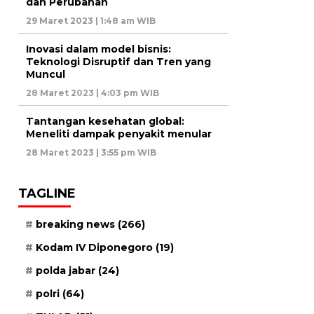
dan Perubahan
29 Maret 2023 | 1:48 am WIB
Inovasi dalam model bisnis:
Teknologi Disruptif dan Tren yang
Muncul
28 Maret 2023 | 4:03 pm WIB
Tantangan kesehatan global:
Meneliti dampak penyakit menular
28 Maret 2023 | 3:55 pm WIB
TAGLINE
breaking news
(266)
Kodam IV Diponegoro
(19)
polda jabar
(24)
polri
(64)