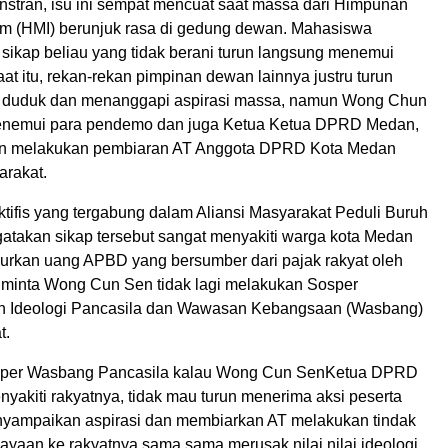
tran, isu ini sempat mencuat saat massa dari Himpunan
m (HMI) berunjuk rasa di gedung dewan. Mahasiswa
ikap beliau yang tidak berani turun langsung menemui
t itu, rekan-rekan pimpinan dewan lainnya justru turun
k duduk dan menanggapi aspirasi massa, namun Wong Chun
nemui para pendemo dan juga Ketua Ketua DPRD Medan,
 melakukan pembiaran AT Anggota DPRD Kota Medan
arakat.
ifis yang tergabung dalam Aliansi Masyarakat Peduli Buruh
atakan sikap tersebut sangat menyakiti warga kota Medan
kan uang APBD yang bersumber dari pajak rakyat oleh
i minta Wong Cun Sen tidak lagi melakukan Sosper
n Ideologi Pancasila dan Wawasan Kebangsaan (Wasbang)
t.
sper Wasbang Pancasila kalau Wong Cun SenKetua DPRD
yakiti rakyatnya, tidak mau turun menerima aksi peserta
yampaikan aspirasi dan membiarkan AT melakukan tindak
ayaan ke rakyatnya sama sama merusak nilai nilai ideologi