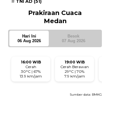
TNI AD
(51)
Prakiraan Cuaca
Medan
Hari Ini
Besok
06 Aug 2026
07 Aug 2026
16:00 WIB
19:00 WIB
22:00 WIB
Cerah
Cerah Berawan
Cerah Berawan
30°C | 67%
29°C | 70%
28°C | 74%
13.9 km/jam
7.9 km/jam
5.2 km/jam
Sumber data:
BMKG