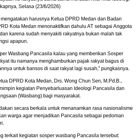
gkapnya, Selasa (23/6/2026)
 mengatakan harusnya Ketua DPRD Medan dan Badan
RD Kota Medan menonaktifkan dahulu AT sebagai Anggota
n karena sudah menyakiti rakyatnya bukan malah tak
ngsi apapun.
sper Wasbang Pancasila kalau yang memberikan Sosper
rakyat itu namanya menghamburkan pajak rakyat bagus di
nnya untuk bansos di saat rakyat lagi susah,” pungkasnya.
tua DPRD Kota Medan, Drs. Wong Chun Sen, M.Pd.B.,
emimpin kegiatan Penyebarluasan Ideologi Pancasila dan
gsaan (Wasbang) bagi masyarakat.
adakan secara berkala untuk menanamkan rasa nasionalisme
kan warga agar menjadikan Pancasila sebagai pedoman
i.
ng terkait kegiatan sosper wasbang Pancasila tersebut: