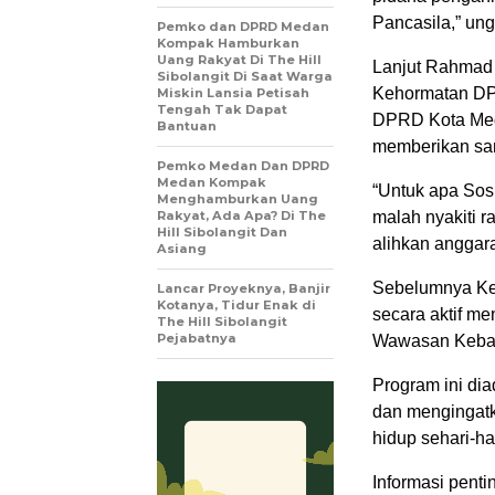
Pancasila,” un
Pemko dan DPRD Medan
Kompak Hamburkan
Uang Rakyat Di The Hill
Lanjut Rahmad
Sibolangit Di Saat Warga
Kehormatan DP
Miskin Lansia Petisah
Tengah Tak Dapat
DPRD Kota Meda
Bantuan
memberikan sa
Pemko Medan Dan DPRD
Medan Kompak
“Untuk apa So
Menghamburkan Uang
Rakyat, Ada Apa? Di The
malah nyakiti 
Hill Sibolangit Dan
alihkan anggara
Asiang
Sebelumnya Ke
Lancar Proyeknya, Banjir
Kotanya, Tidur Enak di
secara aktif m
The Hill Sibolangit
Pejabatnya
Wawasan Keban
Program ini di
dan mengingat
hidup sehari-har
Informasi penti