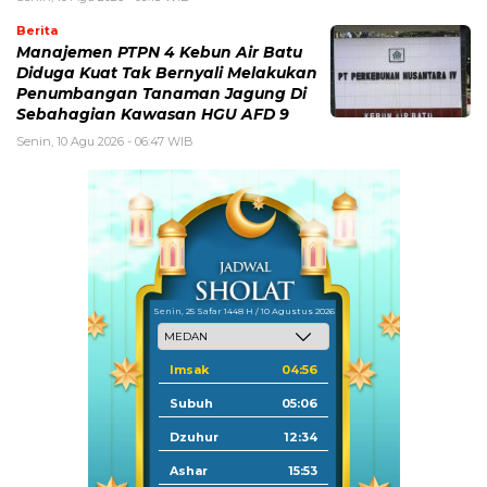
Berita
Manajemen PTPN 4 Kebun Air Batu
Diduga Kuat Tak Bernyali Melakukan
Penumbangan Tanaman Jagung Di
Sebahagian Kawasan HGU AFD 9
Senin, 10 Agu 2026 - 06:47 WIB
Senin, 25 Safar 1448 H / 10 Agustus 2026
Imsak
04:56
Subuh
05:06
Dzuhur
12:34
Ashar
15:53