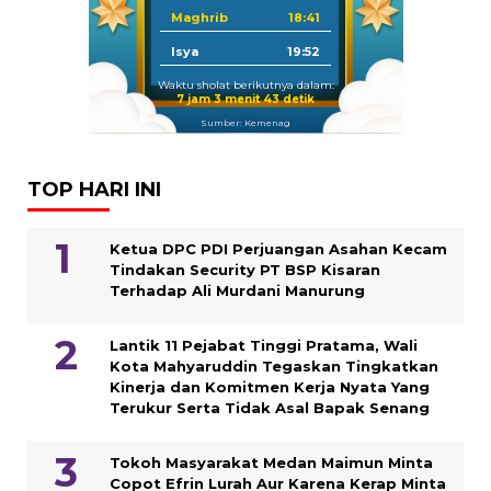
Maghrib
18:41
Isya
19:52
Waktu sholat berikutnya dalam:
7 jam 3 menit 42 detik
Sumber: Kemenag
TOP HARI INI
Ketua DPC PDI Perjuangan Asahan Kecam
Tindakan Security PT BSP Kisaran
Terhadap Ali Murdani Manurung
Lantik 11 Pejabat Tinggi Pratama, Wali
Kota Mahyaruddin Tegaskan Tingkatkan
Kinerja dan Komitmen Kerja Nyata Yang
Terukur Serta Tidak Asal Bapak Senang
Tokoh Masyarakat Medan Maimun Minta
Copot Efrin Lurah Aur Karena Kerap Minta