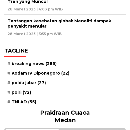
Tren yang Muncul
28 Maret 2023 | 4:03 pm WIB
Tantangan kesehatan global: Meneliti dampak
penyakit menular
28 Maret 2023 | 3:55 pm WIB
TAGLINE
breaking news
(285)
Kodam IV Diponegoro
(22)
polda jabar
(27)
polri
(72)
TNI AD
(55)
Prakiraan Cuaca
Medan