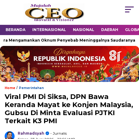
BERANDA
INTERNASIONAL
NASIONAL
DAERAH
GLOB
ra Mengamankan Oknum Penyebab Meninggalnya Saudaranya
/
Home
Pemerintahan
Viral PMI Di Siksa, DPN Bawa
Keranda Mayat ke Konjen Malaysia,
Gubsu Di Minta Evaluasi PJTKI
Terkait K3 PMI
Rahmadsyah
- Jurnalis