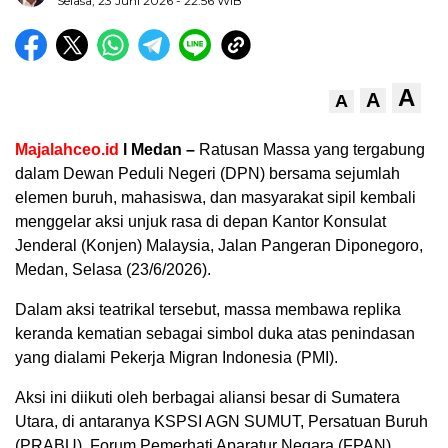
Selasa, 23 Juni 2026
- 22:56 WIB
A
A
A
Majalahceo.id
l Medan –
Ratusan Massa yang tergabung
dalam Dewan Peduli Negeri (DPN) bersama sejumlah
elemen buruh, mahasiswa, dan masyarakat sipil kembali
menggelar aksi unjuk rasa di depan Kantor Konsulat
Jenderal (Konjen) Malaysia, Jalan Pangeran Diponegoro,
Medan, Selasa (23/6/2026).
Dalam aksi teatrikal tersebut, massa membawa replika
keranda kematian sebagai simbol duka atas penindasan
yang dialami Pekerja Migran Indonesia (PMI).
Aksi ini diikuti oleh berbagai aliansi besar di Sumatera
Utara, di antaranya KSPSI AGN SUMUT, Persatuan Buruh
(PRABU), Forum Pemerhati Aparatur Negara (FPAN),