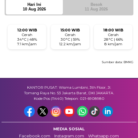
Hari Ini
Besok
10 Aug 2026
11 Aug 2026
12:00 WIB
15:00 WIB
18:00 WIB
Cerah
Cerah
Cerah
34°C | 48%
30°C | 59%
28°C | 66%
7.1 km/jam
12.2 km/jam
8 km/jam
Sumber data:
BMKG
KANTOR PUSAT: Wisma Lumbini, 3th Floor, Jl.
Tomang Raya No. 53 Jakarta Barat, DKI JAKARTA.
Kode Pos (11440) Telepon: 021-6908980
MEDIA SOSIAL
Facebook.com
Instagram.com
Whatsapp.com