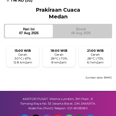
TNI AD
(52)
Prakiraan Cuaca
Medan
Hari Ini
Besok
07 Aug 2026
08 Aug 2026
15:00 WIB
18:00 WIB
21:00 WIB
Cerah
Cerah
Cerah
30°C | 67%
28°C | 70%
28°C | 73%
12.8 km/jam
8 km/jam
6.1 km/jam
Sumber data:
BMKG
KANTOR PUSAT: Wisma Lumbini, 3th Floor, Jl.
Tomang Raya No. 53 Jakarta Barat, DKI JAKARTA.
Kode Pos (11440) Telepon: 021-6908980