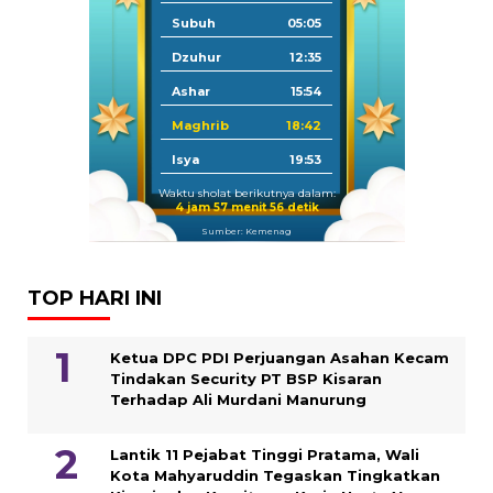
Subuh
05:05
Dzuhur
12:35
Ashar
15:54
Maghrib
18:42
Isya
19:53
Waktu sholat berikutnya dalam:
4 jam 57 menit 56 detik
Sumber: Kemenag
TOP HARI INI
Ketua DPC PDI Perjuangan Asahan Kecam
Tindakan Security PT BSP Kisaran
Terhadap Ali Murdani Manurung
Lantik 11 Pejabat Tinggi Pratama, Wali
Kota Mahyaruddin Tegaskan Tingkatkan