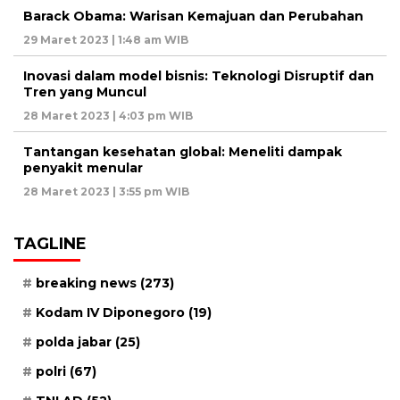
Barack Obama: Warisan Kemajuan dan Perubahan
29 Maret 2023 | 1:48 am WIB
Inovasi dalam model bisnis: Teknologi Disruptif dan
Tren yang Muncul
28 Maret 2023 | 4:03 pm WIB
Tantangan kesehatan global: Meneliti dampak
penyakit menular
28 Maret 2023 | 3:55 pm WIB
TAGLINE
breaking news
(273)
Kodam IV Diponegoro
(19)
polda jabar
(25)
polri
(67)