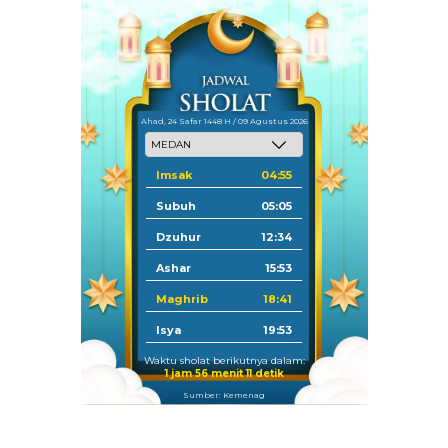
Ahad, 24 Safar 1448 H / 09 Agustus 2026
Imsak
04:55
Subuh
05:05
Dzuhur
12:34
Ashar
15:53
Maghrib
18:41
Isya
19:53
Waktu sholat berikutnya dalam:
1 jam 56 menit 11 detik
Sumber: Kemenag