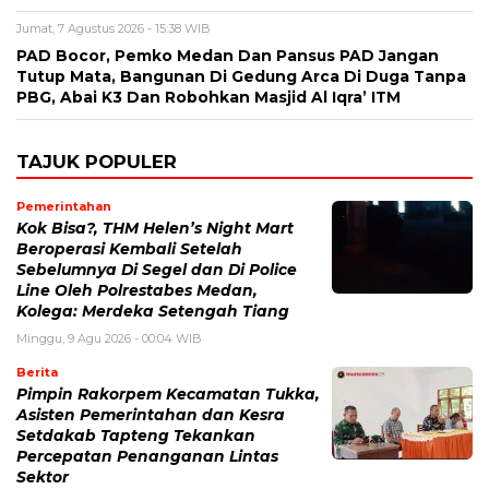
Jumat, 7 Agustus 2026 - 15:38 WIB
PAD Bocor, Pemko Medan Dan Pansus PAD Jangan
Tutup Mata, Bangunan Di Gedung Arca Di Duga Tanpa
PBG, Abai K3 Dan Robohkan Masjid Al Iqra’ ITM
TAJUK POPULER
Pemerintahan
Kok Bisa?, THM Helen’s Night Mart
Beroperasi Kembali Setelah
Sebelumnya Di Segel dan Di Police
Line Oleh Polrestabes Medan,
Kolega: Merdeka Setengah Tiang
Minggu, 9 Agu 2026 - 00:04 WIB
Berita
Pimpin Rakorpem Kecamatan Tukka,
Asisten Pemerintahan dan Kesra
Setdakab Tapteng Tekankan
Percepatan Penanganan Lintas
Sektor