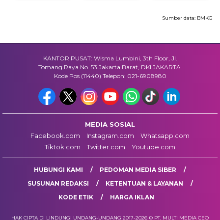
Sumber data:
BMKG
KANTOR PUSAT: Wisma Lumbini, 3th Floor, Jl.
Tomang Raya No. 53 Jakarta Barat, DKI JAKARTA.
Kode Pos (11440) Telepon: 021-6908980
MEDIA SOSIAL
Facebook.com
Instagram.com
Whatsapp.com
Tiktok.com
Twitter.com
Youtube.com
HUBUNGI KAMI
PEDOMAN MEDIA SIBER
SUSUNAN REDAKSI
KETENTUAN & LAYANAN
KODE ETIK
HARGA IKLAN
HAK CIPTA DI LINDUNGI UNDANG-UNDANG 2017-2026 © PT. MULTI MEDIA CEO