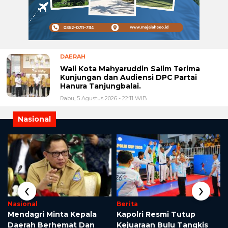
DAERAH
Wali Kota Mahyaruddin Salim Terima
Kunjungan dan Audiensi DPC Partai
Hanura Tanjungbalai.
Rabu, 5 Agustus 2026 - 22:11 WIB
Nasional
‹
›
Nasional
Berita
Mendagri Minta Kepala
Kapolri Resmi Tutup
i
Daerah Berhemat Dan
Kejuaraan Bulu Tangkis