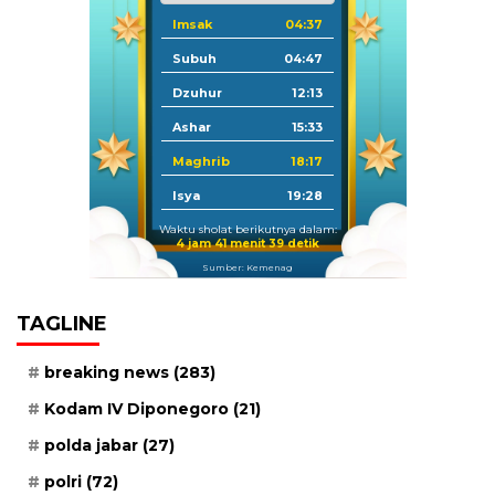
Imsak
04:37
Subuh
04:47
Dzuhur
12:13
Ashar
15:33
Maghrib
18:17
Isya
19:28
Waktu sholat berikutnya dalam:
4 jam 41 menit 38 detik
Sumber: Kemenag
TAGLINE
breaking news
(283)
Kodam IV Diponegoro
(21)
polda jabar
(27)
polri
(72)