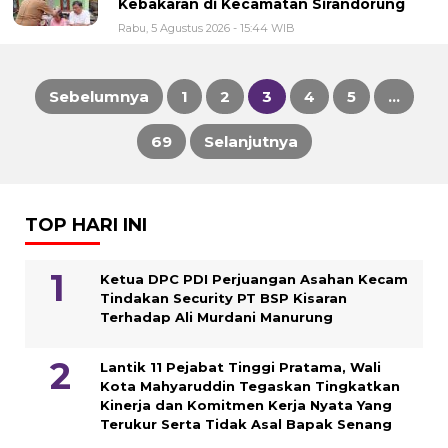
Kebakaran di Kecamatan Sirandorung
Rabu, 5 Agustus 2026 - 15:44 WIB
Sebelumnya
1
2
3
4
5
…
Paginasi
69
Selanjutnya
pos
TOP HARI INI
Ketua DPC PDI Perjuangan Asahan Kecam
Tindakan Security PT BSP Kisaran
Terhadap Ali Murdani Manurung
Lantik 11 Pejabat Tinggi Pratama, Wali
Kota Mahyaruddin Tegaskan Tingkatkan
Kinerja dan Komitmen Kerja Nyata Yang
Terukur Serta Tidak Asal Bapak Senang