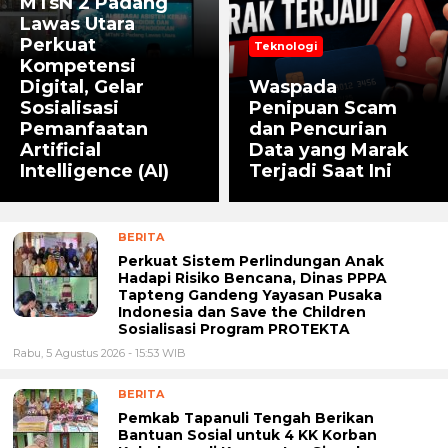
MTsN 2 Padang
Lawas Utara
Perkuat
Teknologi
Kompetensi
Digital, Gelar
Waspada
Sosialisasi
Penipuan Scam
Pemanfaatan
dan Pencurian
Artificial
Data yang Marak
Intelligence (AI)
Terjadi Saat Ini
BERITA
Perkuat Sistem Perlindungan Anak
Hadapi Risiko Bencana, Dinas PPPA
Tapteng Gandeng Yayasan Pusaka
Indonesia dan Save the Children
Sosialisasi Program PROTEKTA
Rabu, 5 Agustus 2026 - 15:53 WIB
BERITA
Pemkab Tapanuli Tengah Berikan
Bantuan Sosial untuk 4 KK Korban