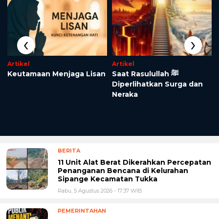
‹
›
Artikel
Artikel
Keutamaan Menjaga Lisan
Saat Rasulullah ﷺ
Diperlihatkan Surga dan
Neraka
BERITA
11 Unit Alat Berat Dikerahkan Percepatan
Penanganan Bencana di Kelurahan
Sipange Kecamatan Tukka
Rabu, 5 Agustus 2026 - 17:37 WIB
PEMERINTAHAN