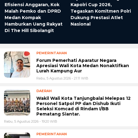
Efisiensi Anggaran, Kok
Kapolri Cup 2026,
Malah Pemko dan DPRD
Tegaskan Komitmen Polri
Medan Kompak
Dukung Prestasi Atlet
Hamburkan Uang Rakyat
Nasional
Di The Hill Sibolangit
PEMERINTAHAN
Forum Pemerhati Aparatur Negara
Apresiasi Wali Kota Medan Nonaktifkan
Lurah Kampung Aur
Rabu, 5 Agustus 2026 - 21:11 WIB
DAERAH
Wakil Wali Kota Tanjungbalai Melepas 12
Personel Satpol PP dan Dishub Ikuti
Seleksi Komcad di Rindam I/BB
Pematang Siantar.
Rabu, 5 Agustus 2026 - 19:20 WIB
PEMERINTAHAN