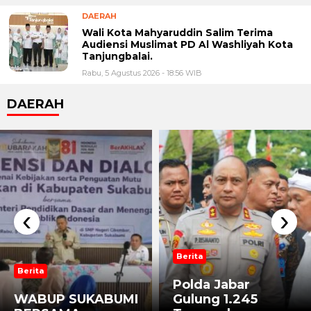
DAERAH
Wali Kota Mahyaruddin Salim Terima
Audiensi Muslimat PD Al Washliyah Kota
Tanjungbalai.
Rabu, 5 Agustus 2026 - 18:56 WIB
DAERAH
‹
›
Berita
Berita
Polda Jabar
WABUP SUKABUMI
Gulung 1.245