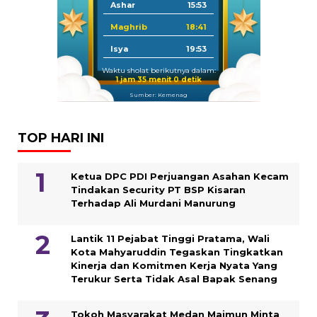
Ashar
15:53
Maghrib
18:41
Isya
19:53
Waktu sholat berikutnya dalam:
1 jam 34 menit 59 detik
Sumber: Kemenag
TOP HARI INI
Ketua DPC PDI Perjuangan Asahan Kecam
Tindakan Security PT BSP Kisaran
Terhadap Ali Murdani Manurung
Lantik 11 Pejabat Tinggi Pratama, Wali
Kota Mahyaruddin Tegaskan Tingkatkan
Kinerja dan Komitmen Kerja Nyata Yang
Terukur Serta Tidak Asal Bapak Senang
Tokoh Masyarakat Medan Maimun Minta