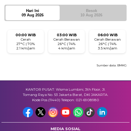
Hari Ini
Besok
09 Aug 2026
10 Aug 2026
00:00 WIB
03:00 WIB
06:00 WIB
Cerah
Cerah Berawan
Cerah Berawan
27°C | 70%
26°C | 74%
26°C | 74%
2.1 km/jam
4 km/jam
3.5 km/jam
Sumber data:
BMKG
KANTOR PUSAT: Wisma Lumbini, 3th Floor, Jl.
Tomang Raya No. 53 Jakarta Barat, DKI JAKARTA.
Kode Pos (11440) Telepon: 021-6908980
MEDIA SOSIAL