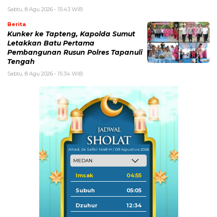
Sabtu, 8 Agu 2026 - 15:43 WIB
Berita
Kunker ke Tapteng, Kapolda Sumut
Letakkan Batu Pertama
Pembangunan Rusun Polres Tapanuli
Tengah
Sabtu, 8 Agu 2026 - 15:34 WIB
Ahad, 24 Safar 1448 H / 09 Agustus 2026
Imsak
04:55
Subuh
05:05
Dzuhur
12:34