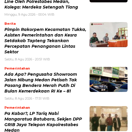
Line Oleh Polrestabes Medan,
Kolega: Merdeka Setengah Tiang
Minggu, 9 Agu 2026 - 00:04 WIB
Berita
Pimpin Rakorpem Kecamatan Tukka,
Asisten Pemerintahan dan Kesra
Setdakab Tapteng Tekankan
Percepatan Penanganan Lintas
Sektor
Sabtu, 8 Agu 2026 - 20:51 WIB
Pemerintahan
Ada Apa? Pengusaha Showroom
Jalan Nibung Medan Petisah Tak
Pasang Bendera Merah Putih Di
Bulan Kemerdekaan RI Ke – 81
Sabtu, 8 Agu 2026 - 17:51 WIB
Pemerintahan
Pa Kabar?, LP Tariq Nabi
Mangaratua Batubara, Sekjen DPP
GRIB Jaya Telepon Kapolrestabes
Medan