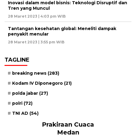
Inovasi dalam model bisnis: Teknologi Disruptif dan
Tren yang Muncul
28 Maret 2023 | 4:03 pm WIB
Tantangan kesehatan global: Meneliti dampak
penyakit menular
28 Maret 2023 | 3:55 pm WIB
TAGLINE
breaking news
(283)
Kodam IV Diponegoro
(21)
polda jabar
(27)
polri
(72)
TNI AD
(54)
Prakiraan Cuaca
Medan