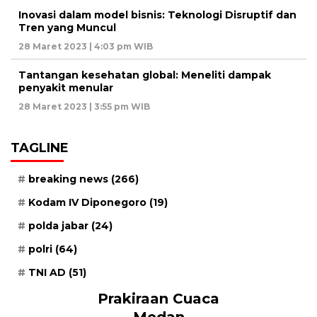
Inovasi dalam model bisnis: Teknologi Disruptif dan
Tren yang Muncul
28 Maret 2023 | 4:03 pm WIB
Tantangan kesehatan global: Meneliti dampak
penyakit menular
28 Maret 2023 | 3:55 pm WIB
TAGLINE
breaking news
(266)
Kodam IV Diponegoro
(19)
polda jabar
(24)
polri
(64)
TNI AD
(51)
Prakiraan Cuaca