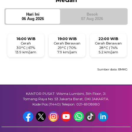
Medan
Hari Ini
Besok
06 Aug 2026
07 Aug 2026
16:00 WIB
19:00 WIB
22:00 WIB
Cerah
Cerah Berawan
Cerah Berawan
30°C | 67%
29°C | 70%
28°C | 74%
13.9 km/jam
7.9 km/jam
5.2 km/jam
Sumber data:
BMKG
KANTOR PUSAT: Wisma Lumbini, 3th Floor, Jl.
Tomang Raya No. 53 Jakarta Barat, DKI JAKARTA.
Kode Pos (11440) Telepon: 021-6908980