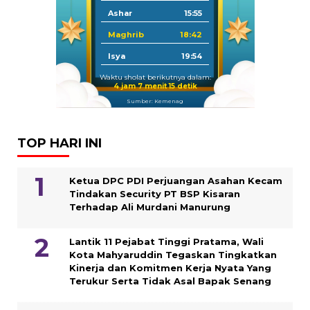
Ashar
15:55
Maghrib
18:42
Isya
19:54
Waktu sholat berikutnya dalam:
4 jam 7 menit 14 detik
Sumber: Kemenag
TOP HARI INI
Ketua DPC PDI Perjuangan Asahan Kecam
Tindakan Security PT BSP Kisaran
Terhadap Ali Murdani Manurung
Lantik 11 Pejabat Tinggi Pratama, Wali
Kota Mahyaruddin Tegaskan Tingkatkan
Kinerja dan Komitmen Kerja Nyata Yang
Terukur Serta Tidak Asal Bapak Senang