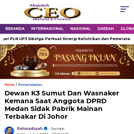
BERANDA
INTERNASIONAL
NASIONAL
DAERAH
GLOB
N UP3 Sibolga: Perkuat Sinergi Kelistrikan dan Pemerataan Listr
/
Home
Pemerintahan
Dewan K3 Sumut Dan Wasnaker
Kemana Saat Anggota DPRD
Medan Sidak Pabrik Mainan
Terbakar Di Johor
Rahmadsyah
- Jurnalis