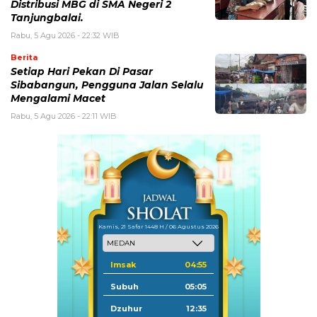
Distribusi MBG di SMA Negeri 2
Tanjungbalai.
Rabu, 5 Agu 2026 - 22:32 WIB
Berita
Setiap Hari Pekan Di Pasar
Sibabangun, Pengguna Jalan Selalu
Mengalami Macet
Rabu, 5 Agu 2026 - 22:11 WIB
Kamis, 21 Safar 1448 H / 06 Agustus 2026
Imsak
04:55
Subuh
05:05
Dzuhur
12:35