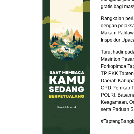
gratis bagi ma
Rangkaian peri
dengan pelaksa
Makam Pahlawan
Inspektur Upac
Turut hadir pad
Masinton Pasar
Forkopimda Tap
TP PKK Tapteng,
Daerah Kabupate
OPD Pemkab Tap
POLRI, Basarna
Keagamaan, Or
serta Paduan S
#TaptengBangk