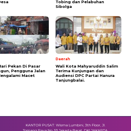
Desa
Tobing dan Pelabuhan
Sibolga
Daerah
Hari Pekan Di Pasar
Wali Kota Mahyaruddin Salim
gun, Pengguna Jalan
Terima Kunjungan dan
Mengalami Macet
Audiensi DPC Partai Hanura
Tanjungbalai.
KANTOR PUSAT: Wisma Lumbini, 3th Floor, Jl.
Tomang Raya No. 53 Jakarta Barat, DKI JAKARTA.