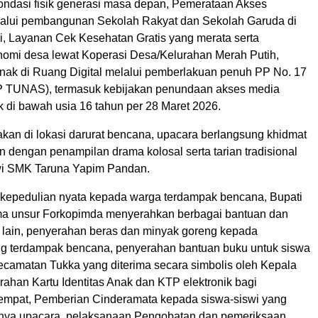
fondasi fisik generasi masa depan, Pemerataan Akses
alui pembangunan Sekolah Rakyat dan Sekolah Garuda di
si, Layanan Cek Kesehatan Gratis yang merata serta
omi desa lewat Koperasi Desa/Kelurahan Merah Putih,
nak di Ruang Digital melalui pemberlakuan penuh PP No. 17
P TUNAS), termasuk kebijakan penundaan akses media
k di bawah usia 16 tahun per 28 Maret 2026.
akan di lokasi darurat bencana, upacara berlangsung khidmat
 dengan penampilan drama kolosal serta tarian tradisional
wi SMK Taruna Yapim Pandan.
kepedulian nyata kepada warga terdampak bencana, Bupati
ma unsur Forkopimda menyerahkan berbagai bantuan dan
a lain, penyerahan beras dan minyak goreng kepada
g terdampak bencana, penyerahan bantuan buku untuk siswa
ecamatan Tukka yang diterima secara simbolis oleh Kepala
ahan Kartu Identitas Anak dan KTP elektronik bagi
empat, Pemberian Cinderamata kepada siswa-siswi yang
nnya upacara, pelaksanaan Pengobatan dan pemeriksaan