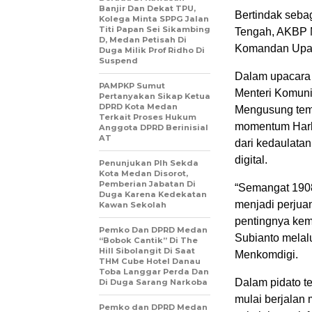
Banjir Dan Dekat TPU,
Bertindak sebag
Kolega Minta SPPG Jalan
Titi Papan Sei Sikambing
Tengah, AKBP M
D, Medan Petisah Di
Komandan Upaca
Duga Milik Prof Ridho Di
Suspend
Dalam upacara 
PAMPKP Sumut
Menteri Komunik
Pertanyakan Sikap Ketua
DPRD Kota Medan
Mengusung tem
Terkait Proses Hukum
momentum Harki
Anggota DPRD Berinisial
AT
dari kedaulatan
digital.
Penunjukan Plh Sekda
Kota Medan Disorot,
Pemberian Jabatan Di
“Semangat 1908
Duga Karena Kedekatan
menjadi perjuan
Kawan Sekolah
pentingnya ke
Pemko Dan DPRD Medan
Subianto melalu
“Bobok Cantik” Di The
Hill Sibolangit Di Saat
Menkomdigi.
THM Cube Hotel Danau
Toba Langgar Perda Dan
Dalam pidato te
Di Duga Sarang Narkoba
mulai berjalan 
Pemko dan DPRD Medan