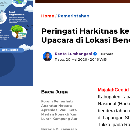
Home
Pemerintahan
/
Peringati Harkitnas k
Upacara di Lokasi Be
Ranto Lumbangaol
- Jurnalis
Rabu, 20 Mei 2026
- 20:16 WIB
MajalahCeo.id
Baca Juga
Kabupaten Tapa
Forum Pemerhati
Nasional (Hark
Aparatur Negara
Apresiasi Wali Kota
bendera tahun i
Medan Nonaktifkan
di Lapangan SD
Lurah Kampung Aur
Tukka, pada Ra
Berada Di Kawasan