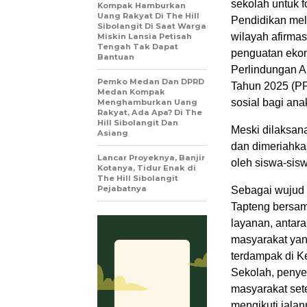
sekolah untuk 
Kompak Hamburkan
Uang Rakyat Di The Hill
Pendidikan mel
Sibolangit Di Saat Warga
wilayah afirma
Miskin Lansia Petisah
Tengah Tak Dapat
penguatan ekon
Bantuan
Perlindungan A
Pemko Medan Dan DPRD
Tahun 2025 (P
Medan Kompak
sosial bagi ana
Menghamburkan Uang
Rakyat, Ada Apa? Di The
Hill Sibolangit Dan
Meski dilaksan
Asiang
dan dimeriahkan
Lancar Proyeknya, Banjir
oleh siswa-sis
Kotanya, Tidur Enak di
The Hill Sibolangit
Pejabatnya
Sebagai wujud 
Tapteng bersa
layanan, antar
masyarakat yan
terdampak di K
Sekolah, penyer
masyarakat set
mengikuti jala