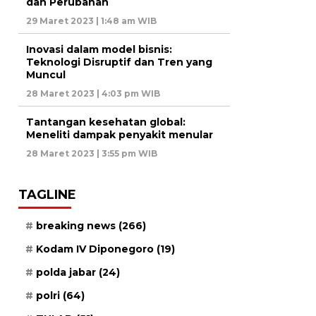
dan Perubahan
29 Maret 2023 | 1:48 am WIB
Inovasi dalam model bisnis:
Teknologi Disruptif dan Tren yang
Muncul
28 Maret 2023 | 4:03 pm WIB
Tantangan kesehatan global:
Meneliti dampak penyakit menular
28 Maret 2023 | 3:55 pm WIB
TAGLINE
breaking news
(266)
Kodam IV Diponegoro
(19)
polda jabar
(24)
polri
(64)