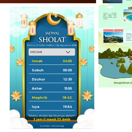
Kamis, 21 Safar 1448 H / 06 Agustus 2026
Imsak
04:55
Subuh
05:05
Dzuhur
12:35
Ashar
15:55
Maghrib
18:42
Isya
19:54
Waktu sholat berikutnya dalam:
3 jam 0 menit 32 detik
Sumber: Kemenag