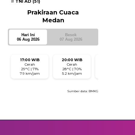
TNI AD
(51)
Prakiraan Cuaca
Medan
Hari Ini
Besok
06 Aug 2026
07 Aug 2026
17:00 WIB
20:00 WIB
23:00 WIB
Cerah
Cerah
Berawan
29°C | 71%
28°C | 70%
28°C | 74%
7.9 km/jam
5.2 km/jam
3.5 km/jam
Sumber data:
BMKG