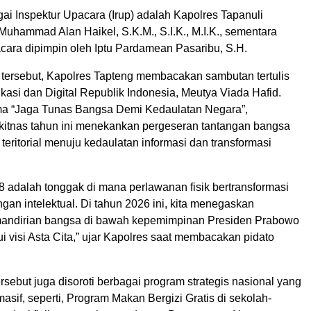
ai Inspektur Upacara (Irup) adalah Kapolres Tapanuli
uhammad Alan Haikel, S.K.M., S.I.K., M.I.K., sementara
ra dipimpin oleh Iptu Pardamean Pasaribu, S.H.
tersebut, Kapolres Tapteng membacakan sambutan tertulis
asi dan Digital Republik Indonesia, Meutya Viada Hafid.
a “Jaga Tunas Bangsa Demi Kedaulatan Negara”,
tnas tahun ini menekankan pergeseran tantangan bangsa
 teritorial menuju kedaulatan informasi dan transformasi
 adalah tonggak di mana perlawanan fisik bertransformasi
gan intelektual. Di tahun 2026 ini, kita menegaskan
mandirian bangsa di bawah kepemimpinan Presiden Prabowo
i visi Asta Cita,” ujar Kapolres saat membacakan pidato
rsebut juga disoroti berbagai program strategis nasional yang
masif, seperti, Program Makan Bergizi Gratis di sekolah-