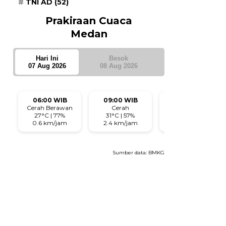
TNI AD
(52)
Prakiraan Cuaca
Medan
Hari Ini
Besok
07 Aug 2026
08 Aug 2026
06:00 WIB
09:00 WIB
12:00 WIB
Cerah Berawan
Cerah
Cerah
27°C | 77%
31°C | 57%
31°C | 59%
0.6 km/jam
2.4 km/jam
10.6 km/jam
Sumber data:
BMKG