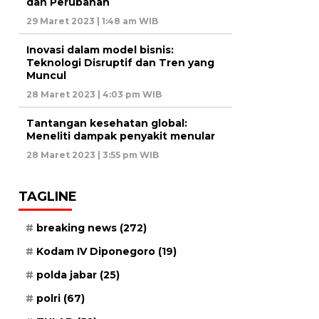
dan Perubahan
29 Maret 2023 | 1:48 am WIB
Inovasi dalam model bisnis:
Teknologi Disruptif dan Tren yang
Muncul
28 Maret 2023 | 4:03 pm WIB
Tantangan kesehatan global:
Meneliti dampak penyakit menular
28 Maret 2023 | 3:55 pm WIB
TAGLINE
breaking news
(272)
Kodam IV Diponegoro
(19)
polda jabar
(25)
polri
(67)