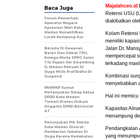
Majalahceo.id
Baca Juga
Retensi USU (U
Forum Pemerhati
diakibatkan ol
Aparatur Negara
Apresiasi Wali Kota
Medan Nonaktifkan
Kolam Retensi 
Lurah Kampung Aur
memiliki kapasi
Jalan Dr. Mansy
Berada Di Kawasan
Banjir Dan Dekat TPU,
mempercepat sur
Kolega Minta SPPG Jalan
Titi Papan Sei Sikambing
terkadang masih
D, Medan Petisah Di
Duga Milik Prof Ridho Di
Kombinasi sung
Suspend
menyebabkan ai
PAMPKP Sumut
Pertanyakan Sikap Ketua
Hal ini memicu 
DPRD Kota Medan
Terkait Proses Hukum
Anggota DPRD Berinisial
Kapasitas Alir
AT
menampung debit
Penunjukan Plh Sekda
Kota Medan Disorot,
Pendangkalan &
Pemberian Jabatan Di
yang menumpuk
Duga Karena Kedekatan