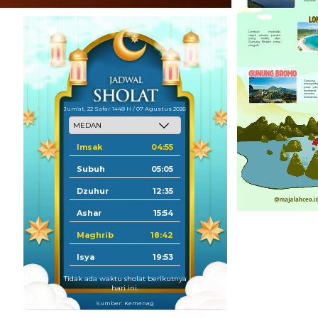
Jum'at, 22 Safar 1448 H / 07 Agustus 2026
Imsak
04:55
Subuh
05:05
Dzuhur
12:35
Ashar
15:54
Maghrib
18:42
Isya
19:53
Tidak ada waktu sholat berikutnya
hari ini.
Sumber: Kemenag