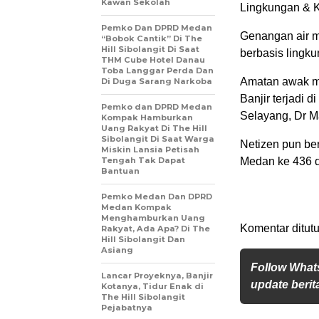
Kawan Sekolah
Lingkungan & 
Pemko Dan DPRD Medan
Genangan air m
“Bobok Cantik” Di The
Hill Sibolangit Di Saat
berbasis lingku
THM Cube Hotel Danau
Toba Langgar Perda Dan
Amatan awak m
Di Duga Sarang Narkoba
Banjir terjadi 
Pemko dan DPRD Medan
Selayang, Dr M
Kompak Hamburkan
Uang Rakyat Di The Hill
Sibolangit Di Saat Warga
Netizen pun ber
Miskin Lansia Petisah
Tengah Tak Dapat
Medan ke 436 
Bantuan
Pemko Medan Dan DPRD
Medan Kompak
Menghamburkan Uang
Komentar ditutu
Rakyat, Ada Apa? Di The
Hill Sibolangit Dan
Asiang
Follow What
Lancar Proyeknya, Banjir
update berita
Kotanya, Tidur Enak di
The Hill Sibolangit
Pejabatnya