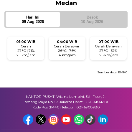
Medan
Hari Ini
Besok
09 Aug 2026
10 Aug 2026
01:00 WIB
04:00 WIB
07:00 WIB
Cerah
Cerah Berawan
Cerah Berawan
27°C | 71%
26°C | 76%
27°C | 67%
2.1 km/jam
4 km/jam
3.5 km/jam
Sumber data:
BMKG
KANTOR PUSAT: Wisma Lumbini, 3th Floor, Jl.
Tomang Raya No. 53 Jakarta Barat, DKI JAKARTA.
Kode Pos (11440) Telepon: 021-6908980