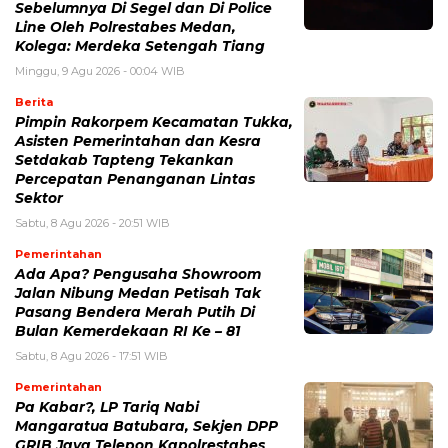
Sebelumnya Di Segel dan Di Police
Line Oleh Polrestabes Medan,
Kolega: Merdeka Setengah Tiang
Minggu, 9 Agu 2026 - 00:04 WIB
Berita
Pimpin Rakorpem Kecamatan Tukka,
Asisten Pemerintahan dan Kesra
Setdakab Tapteng Tekankan
Percepatan Penanganan Lintas
Sektor
Sabtu, 8 Agu 2026 - 20:51 WIB
Pemerintahan
Ada Apa? Pengusaha Showroom
Jalan Nibung Medan Petisah Tak
Pasang Bendera Merah Putih Di
Bulan Kemerdekaan RI Ke – 81
Sabtu, 8 Agu 2026 - 17:51 WIB
Pemerintahan
Pa Kabar?, LP Tariq Nabi
Mangaratua Batubara, Sekjen DPP
GRIB Jaya Telepon Kapolrestabes