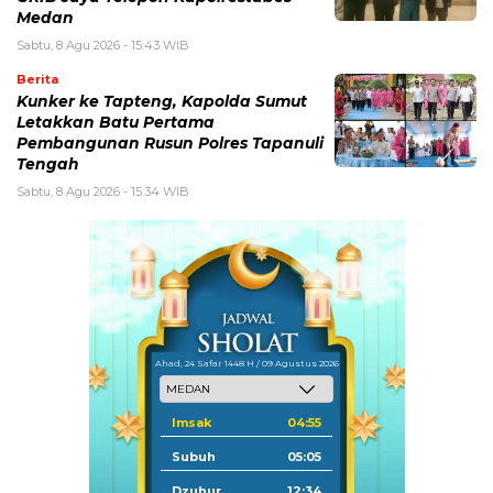
Medan
Sabtu, 8 Agu 2026 - 15:43 WIB
Berita
Kunker ke Tapteng, Kapolda Sumut
Letakkan Batu Pertama
Pembangunan Rusun Polres Tapanuli
Tengah
Sabtu, 8 Agu 2026 - 15:34 WIB
Ahad, 24 Safar 1448 H / 09 Agustus 2026
Imsak
04:55
Subuh
05:05
Dzuhur
12:34