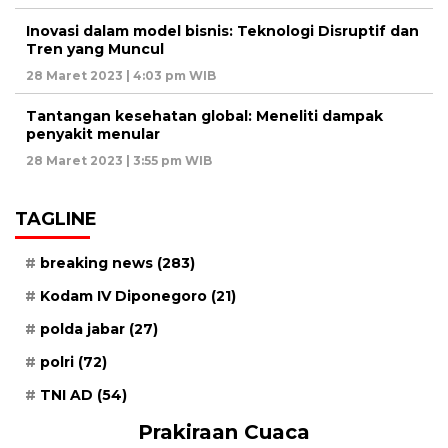
Inovasi dalam model bisnis: Teknologi Disruptif dan
Tren yang Muncul
28 Maret 2023 | 4:03 pm WIB
Tantangan kesehatan global: Meneliti dampak
penyakit menular
28 Maret 2023 | 3:55 pm WIB
TAGLINE
breaking news
(283)
Kodam IV Diponegoro
(21)
polda jabar
(27)
polri
(72)
TNI AD
(54)
Prakiraan Cuaca