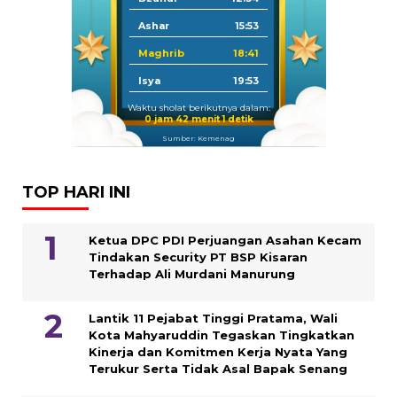
Ashar
15:53
Maghrib
18:41
Isya
19:53
Waktu sholat berikutnya dalam:
0 jam 42 menit 1 detik
Sumber: Kemenag
TOP HARI INI
Ketua DPC PDI Perjuangan Asahan Kecam
Tindakan Security PT BSP Kisaran
Terhadap Ali Murdani Manurung
Lantik 11 Pejabat Tinggi Pratama, Wali
Kota Mahyaruddin Tegaskan Tingkatkan
Kinerja dan Komitmen Kerja Nyata Yang
Terukur Serta Tidak Asal Bapak Senang