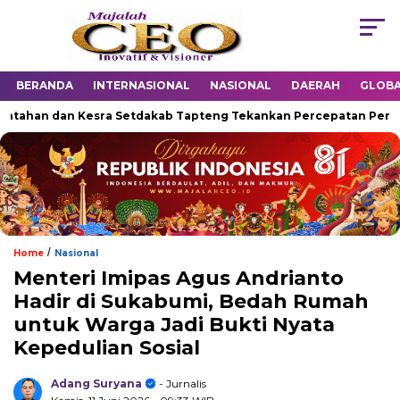
BERANDA
INTERNASIONAL
NASIONAL
DAERAH
GLOB
han dan Kesra Setdakab Tapteng Tekankan Percepatan Penangana
/
Home
Nasional
Menteri Imipas Agus Andrianto
Hadir di Sukabumi, Bedah Rumah
untuk Warga Jadi Bukti Nyata
Kepedulian Sosial
Adang Suryana
- Jurnalis