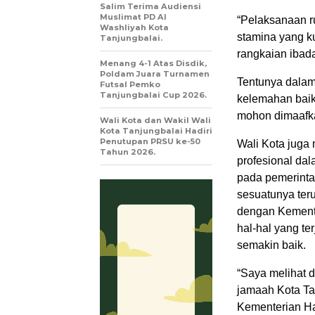
Salim Terima Audiensi
Muslimat PD Al
“Pelaksanaan r
Washliyah Kota
stamina yang ku
Tanjungbalai.
rangkaian ibada
Menang 4-1 Atas Disdik,
Poldam Juara Turnamen
Tentunya dalam
Futsal Pemko
Tanjungbalai Cup 2026.
kelemahan baik
mohon dimaafka
Wali Kota dan Wakil Wali
Kota Tanjungbalai Hadiri
Penutupan PRSU ke-50
Wali Kota juga
Tahun 2026.
profesional da
pada pemerinta
sesuatunya ter
dengan Kemente
hal-hal yang t
semakin baik.
“Saya melihat 
jamaah Kota Ta
Kementerian Ha