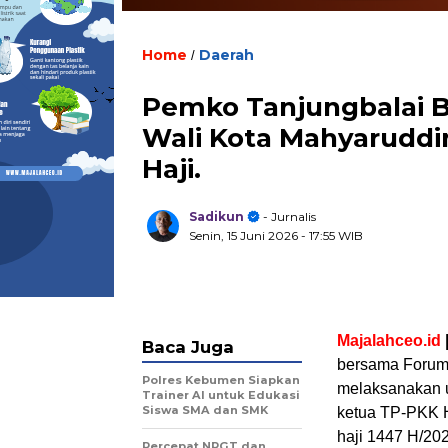
Home
Daerah
/
Pemko Tanjungbalai 
Wali Kota Mahyaruddi
Haji.
Sadikun
- Jurnalis
Senin, 15 Juni 2026
- 17:55 WIB
Majalahceo.id
Baca Juga
bersama Forum
Polres Kebumen Siapkan
melaksanakan u
Trainer AI untuk Edukasi
Siswa SMA dan SMK
ketua TP-PKK 
haji 1447 H/20
Percepat NPGT dan