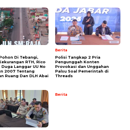
Berita
Pohon Di Tebangi,
Polisi Tangkap 2 Pria
ekurangan RTH, Rico
Pengunggah Konten
 Duga Langgar UU No
Provokasi dan Unggahan
un 2007 Tentang
Palsu Soal Pemerintah di
an Ruang Dan DLH Abai
Threads
Berita