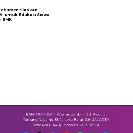
 Kebumen Siapkan
 AI untuk Edukasi Siswa
n SMK
KANTOR PUSAT: Wisma Lumbini, 3th Floor, Jl.
Tomang Raya No. 53 Jakarta Barat, DKI JAKARTA.
Kode Pos (11440) Telepon: 021-6908980