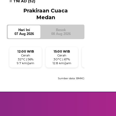
TNI AD
(52)
Prakiraan Cuaca
Medan
Hari Ini
Besok
07 Aug 2026
08 Aug 2026
12:00 WIB
15:00 WIB
18:00 WIB
Cerah
Cerah
Cerah
32°C | 56%
30°C | 67%
28°C | 70%
9.7 km/jam
12.8 km/jam
8 km/jam
Sumber data:
BMKG