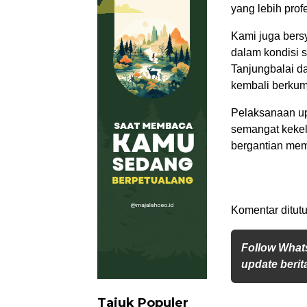
yang lebih prof
Kami juga bersy
dalam kondisi s
Tanjungbalai d
kembali berkum
Pelaksanaan up
semangat kekel
bergantian mem
Komentar ditutu
Follow What
update berita
Tajuk Populer