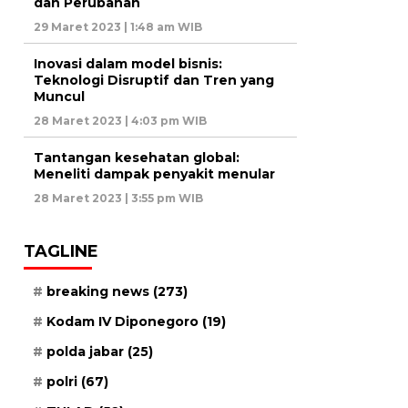
dan Perubahan
29 Maret 2023 | 1:48 am WIB
Inovasi dalam model bisnis:
Teknologi Disruptif dan Tren yang
Muncul
28 Maret 2023 | 4:03 pm WIB
Tantangan kesehatan global:
Meneliti dampak penyakit menular
28 Maret 2023 | 3:55 pm WIB
TAGLINE
breaking news
(273)
Kodam IV Diponegoro
(19)
polda jabar
(25)
polri
(67)