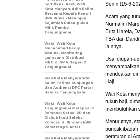
Senin (15-6-202
Sertifikasi Aset, Wali
Kota Mahyaruddin Salim
Bersama Kepala Kanwil
Acara yang tur
BPN Provsu Meninjau
Sejumlah Pulau-pulau
Nurmalini Marp
Milik Pemko
Erita Harefa, D
Tanjungbalai.
TBA dan Dandi
Wakil Wali Kota
lainnya.
Muhammad Fadly
Abdina, Monitoring
Langsung Distribusi
Usai diupah-up
MBG di SMA Negeri 2
menyampaikan u
Tanjungbalai.
mendoakan diri
Wali Kota Mahyaruddin
Haji.
Salim Terima Kunjungan
dan Audiensi DPC Partai
Hanura Tanjungbalai.
Wali Kota men
rukun haji, dim
Wakil Wali Kota
Tanjungbalai Melepas 12
membutuhkan s
Personel Satpol PP dan
Dishub Ikuti Seleksi
Menurutnya, st
Komcad di Rindam I/BB
Pematang Siantar.
puncak ibadah 
peraturan di A
Wali Kota Mahyaruddin