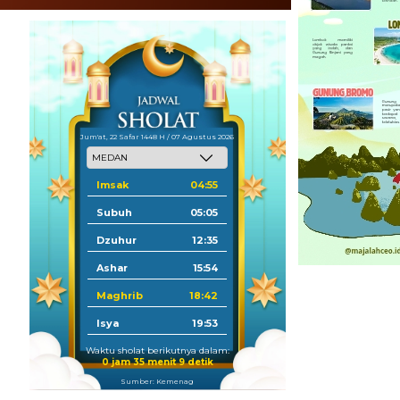
Jum'at, 22 Safar 1448 H / 07 Agustus 2026
Imsak
04:55
Subuh
05:05
Dzuhur
12:35
Ashar
15:54
Maghrib
18:42
Isya
19:53
Waktu sholat berikutnya dalam:
0 jam 35 menit 8 detik
Sumber: Kemenag